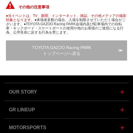
その他の注意事項
●当イベントは、TV、新聞、インターネット、雑誌、その他メディアの撮影
対象となります。
●来場者多数の場合、入場を制限させていただく場合がご
ざいます。●TOYOTA GAZOO Racing PARK会場内及び駐車場内での自転
車・キックボード・スケートボードの使用や他のお客様のご迷惑になる行
為、公序良俗に反する行為を禁じます。
TOYOTA GAZOO Racing PARK
>>
トップページへ戻る
OUR STORY
GR LINEUP
MOTORSPORTS