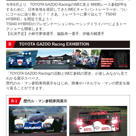
今年8月より、TOYOTA GAZOO RacingのWEC富士 6時間レース参戦PRを
するために、日本各地を巡回してきたWECキャラバントレーラーが、つい
にゴールに辿り着いた！！ さあ、トレーラーに乗り込んで「TS040
HYBRID」を間近で見よう！
TS040 HYBRIDのプレゼンテーションやレーシングドライバーによるトー
クショーも開催します。
【出演予定】小林可夢偉選手、脇阪寿一選手、伊藤大輔選手
B
TOYOTA GAZOO Racing EXHIBITION
「TOYOTA GAZOO Racingの活動とWEC参戦の歴史」が楽しみながら見て
わかる展示スペース。
歴代のル・マン参戦車両展示をはじめ、映像やパネルでル・マンの歴史を振
り返ることができます。
B-1
歴代ル・マン参戦車両展示