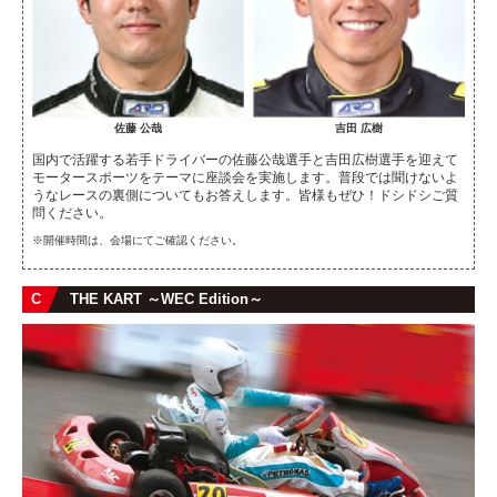
佐藤 公哉
吉田 広樹
国内で活躍する若手ドライバーの佐藤公哉選手と吉田広樹選手を迎えて
モータースポーツをテーマに座談会を実施します。普段では聞けないよ
うなレースの裏側についてもお答えします。皆様もぜひ！ドシドシご質
問ください。
※開催時間は、会場にてご確認ください。
C
THE KART ～WEC Edition～