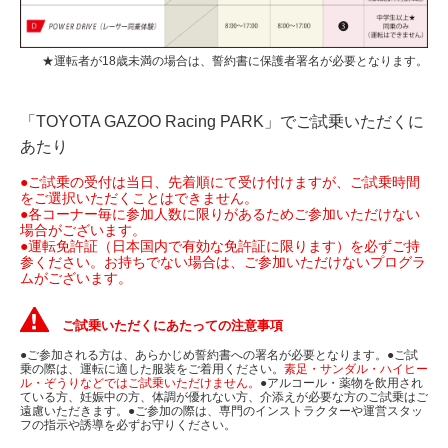
★運転者が18歳未満の場合は、誓約書に保護者署名が必要となります。
「TOYOTA GAZOO Racing PARK」でご試乗いただくに
あたり
●ご試乗の受付は当日、先着順にて受け付けますが、ご試乗時間
をご選択いただくことはできません。
●各コーナー毎に参加人数に限りがあるためご参加いただけない
場合がございます。
●運転免許証（日本国内で有効な免許証に限ります）を必ずご持
参ください。お持ちでない場合は、ご参加いただけないプログラ
ムがございます。
ご試乗いただくにあたっての注意事項
●ご参加される方は、あらかじめ誓約書への署名が必要となります。●ご試
乗の際は、運転に適した服装をご着用ください。
素足・サンダル・ハイヒー
ル・ぞうりなどではご試乗いただけません。
●アルコール・薬物を飲用され
ている方、妊娠中の方、体調が優れない方、介添えが必要な方のご試乗はご
遠慮いただきます。●ご参加の際は、専門のインストラクターや運営スタッ
フの指示や誘導を必ずお守りください。