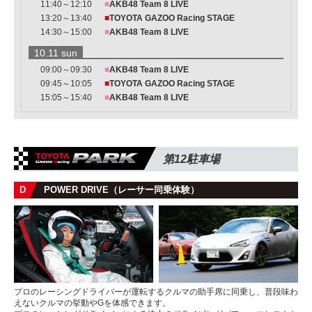
11:40～12:10
■
AKB48 Team 8 LIVE
13:20～13:40
■
TOYOTA GAZOO Racing STAGE
14:30～15:00
■
AKB48 Team 8 LIVE
10.11 sun
09:00～09:30
■
AKB48 Team 8 LIVE
09:45～10:05
■
TOYOTA GAZOO Racing STAGE
15:05～15:40
■
AKB48 Team 8 LIVE
第12駐車場
D
POWER DRIVE（レーサー同乗体験）
プロのレーシングドライバーが運転するクルマの助手席に同乗し、普段味わ
えないクルマの挙動やGを体感できます。