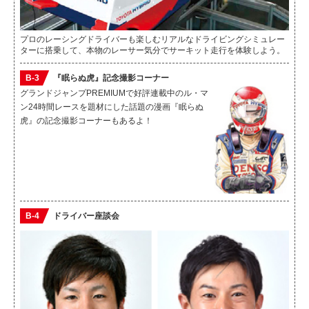
プロのレーシングドライバーも楽しむリアルなドライビングシミュレー
ターに搭乗して、本物のレーサー気分でサーキット走行を体験しよう。
B-3
『眠らぬ虎』記念撮影コーナー
グランドジャンプPREMIUMで好評連載中のル・マ
ン24時間レースを題材にした話題の漫画『眠らぬ
虎』の記念撮影コーナーもあるよ！
B-4
ドライバー座談会