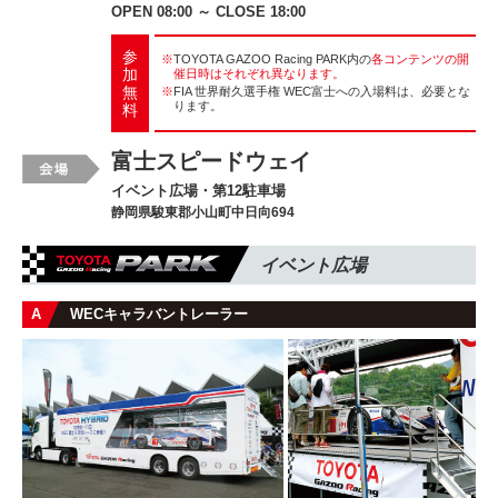
OPEN 08:00 ～ CLOSE 18:00
参
※
TOYOTA GAZOO Racing PARK内の
各コンテンツの開
加
催日時はそれぞれ異なります。
無
※
FIA 世界耐久選手権 WEC富士への入場料は、必要とな
ります。
料
富士スピードウェイ
イベント広場・第12駐車場
静岡県駿東郡小山町中日向694
イベント広場
A
WECキャラバントレーラー