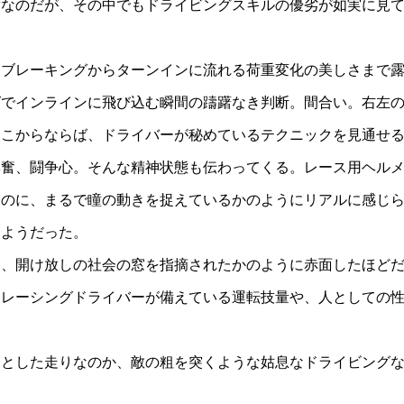
ずなのだが、その中でもドライビングスキルの優劣が如実に見
ブレーキングからターンインに流れる荷重変化の美しさまで
グでインラインに飛び込む瞬間の躊躇なき判断。間合い。右左
ここからならば、ドライバーが秘めているテクニックを見通せ
奮、闘争心。そんな精神状態も伝わってくる。レース用ヘルメ
うのに、まるで瞳の動きを捉えているかのようにリアルに感じ
くようだった。
、開け放しの社会の窓を指摘されたかのように赤面したほど
レーシングドライバーが備えている運転技量や、人としての性
とした走りなのか、敵の粗を突くような姑息なドライビングな