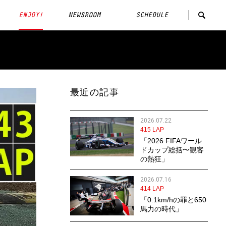
ENJOY!
NEWSROOM
SCHEDULE
最近の記事
2026.07.22
415 LAP
「2026 FIFAワール
ドカップ総括〜観客
の熱狂」
2026.07.16
414 LAP
「0.1km/hの罪と650
馬力の時代」