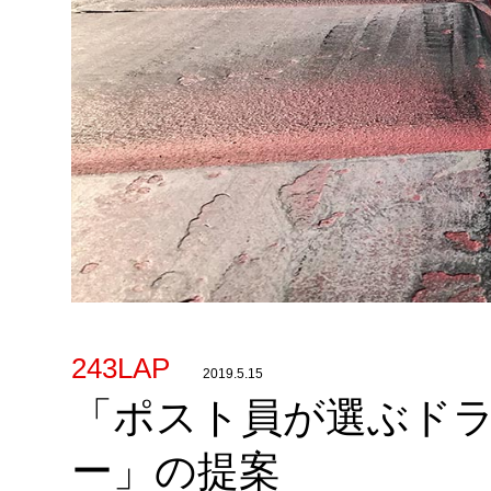
243LAP
2019.5.15
「ポスト員が選ぶド
ー」の提案