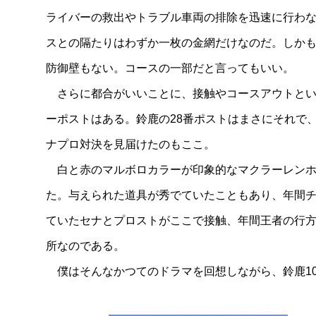
ライバーの救出やトラブル車両の排除を迅速に行わ
スとの隔たりはわずか一枚の金網だけなのだ。しか
防御壁もない。コースの一部だと言ってもいい。
さらに都合がいいことに、接触やコースアウトとい
ーポストはある。鈴鹿の28番ポストはまさにそれで
ナプロ対決を見届けたのもここ。
白と赤のマルボロカラーが印象的なマクラーレンホ
た。与えられた道具が秀でていたこともあり、年間
ていたセナとプロストがここで接触、年間王者の行方
所なのである。
僕はそんなかつてのドラマを回想しながら、鈴鹿10