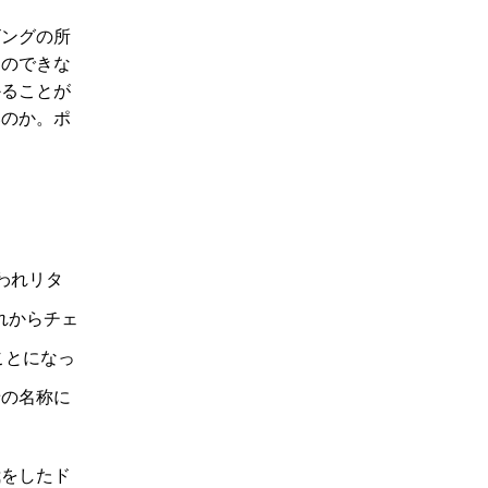
ングの所
とのできな
かることが
いのか。ポ
われリタ
れからチェ
ことになっ
せの名称に
をしたド