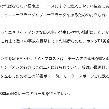
なければならない宿命上、コースにすぐに進入しやすい位置に
も、イエローフラッグやブルーフラッグを振るためのお立ち台
ったエキサイティングな出来事が発生しやすい場所に、たいが
、これまで数々の事故を目撃してきた場所なのだ。ホンダF1黄
ンダを駆るA・セナとA・プロストは、チーム内の確執が露わ
チャンピオンの行方はこの二人に絞られていた。鈴鹿が最終戦
を左右したのがこの28番ポスト前。モータースポーツ史に残
00km耐久レースのゴールを待っていた。