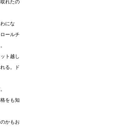
て取れたの
露わにな
のロールチ
る。
ット越し
られる。ド
だ。
格をも知
のかもお