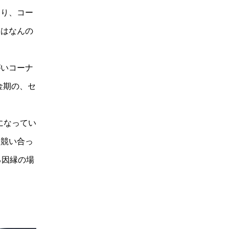
あり、コー
にはなんの
いコーナ
金期の、セ
になってい
。競い合っ
る因縁の場