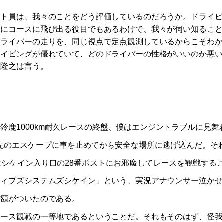
ト員は、我々のことをどう評価しているのだろうか。ドライビ
番にコースに飛び出る役目でもあるわけで、我々が伺い知るこ
ドライバーの走りを、同じ視点で定点観測しているからこそわ
ライビングが優れていて、どのドライバーの性格がいいのか悪
下隆之は言う。
鹿1000km耐久レースの終盤、僕はエンジントラブルに見舞
ン先のエスケープに車を止めてから安全な場所に逃げ込んだ。そ
はシケイン入り口の28番ポストにお邪魔してレースを観戦する
ティブズシステムズシケイン」という、実況アナウンサー泣か
金額がついたのである。
ース観戦の一等地であるということだ。それもそのはず、怪我