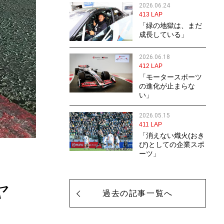
2026.06.24
413 LAP
「緑の地獄は、まだ
成長している」
2026.06.18
412 LAP
「モータースポーツ
の進化が止まらな
い」
2026.05.15
411 LAP
「消えない熾火(おき
び)としての企業スポ
ーツ」
ヤ
過去の記事一覧へ