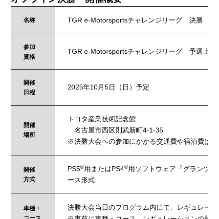
TGR e-Motorsportsチャレンジリーグ 決勝
名称
参加
TGR e-Motorsportsチャレンジリーグ 予選上位
資格
開催
2025年10月5日（日）予定
日程
トヨタ産業技術記念館
開催
名古屋市西区則武新町4-1-35
場所
※決勝大会への参加にかかる交通費や宿泊費は、
®
®
PS5
用またはPS4
用ソフトウェア『グランツー
開催
方式
ース形式
決勝大会当日のプログラム内にて、レギュレーシ
車種・
コース
※事前に車種・コース、レギュレーションの発表