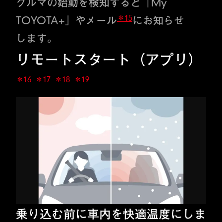
クルマの始動を検知すると「My
＊15
TOYOTA+」やメール
にお知らせ
します。
リモートスタート（アプリ）
＊16
＊17
＊18
＊19
乗り込む前に車内を快適温度にしま