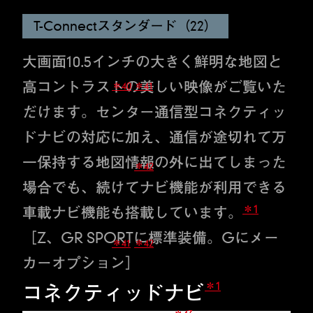
T-Connectスタンダード（22）
大画面10.5インチの大きく鮮明な地図と
高コントラストの美しい映像がご覧いた
＊40
＊41
だけます。センター通信型コネクティッ
ドナビの対応に加え、通信が途切れて万
一保持する地図情報の外に出てしまった
＊42
場合でも、続けてナビ機能が利用できる
＊1
車載ナビ機能も搭載しています。
［Z、GR SPORTに標準装備。Gにメー
＊41
＊42
カーオプション］
＊1
コネクティッドナビ