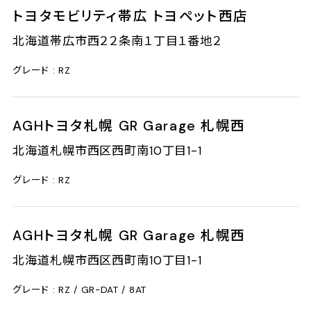
トヨタモビリティ帯広 トヨペット西店
0
北海道帯広市西２２条南１丁目１番地２
1
5
グレード : RZ
5
-
3
7
-
AGHトヨタ札幌 GR Garage 札幌西
3
3
0
北海道札幌市西区西町南10丁目1-1
5
1
5
1
グレード : RZ
-
5
5
7
-
AGHトヨタ札幌 GR Garage 札幌西
8
6
0
北海道札幌市西区西町南10丁目1-1
8
1
6
1
グレード : RZ / GR-DAT / 8AT
-
5