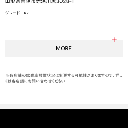
山形県南陽市赤湯川尻3028-1
1
2
9
3
グレード : RZ
8
-
4
3
-
6
7
1
MORE
1
※各店舗の試乗車設置状況は変更する可能性がありますので、詳し
くは各店舗にお問い合わせください