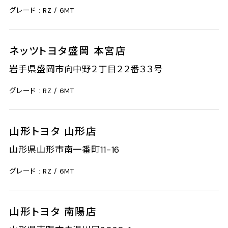
8
グレード : RZ / 6MT
6
-
4
2
-
ネッツトヨタ盛岡 本宮店
3
7
0
岩手県盛岡市向中野２丁目２２番３３号
2
1
3
9
グレード : RZ / 6MT
-
6
3
6
-
山形トヨタ 山形店
3
3
0
山形県山形市南一番町11-16
2
2
2
3
グレード : RZ / 6MT
-
6
2
2
-
山形トヨタ 南陽店
1
9
0