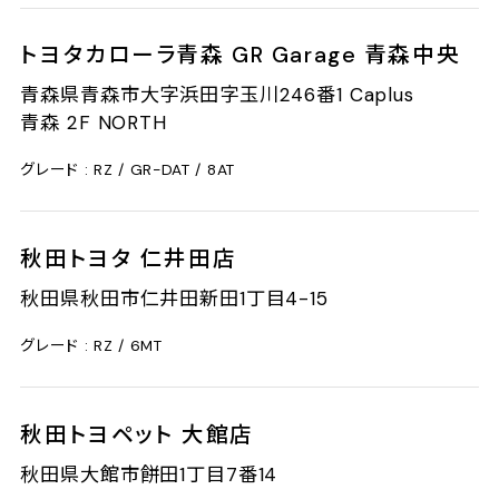
5
7
-
トヨタカローラ青森 GR Garage 青森中央
8
6
0
青森県青森市大字浜田字玉川246番1 Caplus
8
1
6
青森 2F NORTH
7
-
7
グレード : RZ / GR-DAT / 8AT
1
8
-
0
2
秋田トヨタ 仁井田店
0
5
0
秋田県秋田市仁井田新田1丁目4-15
1
8
グレード : RZ / 6MT
-
8
3
9
-
秋田トヨペット 大館店
3
3
0
秋田県大館市餅田1丁目7番14
2
1
2