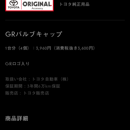
トヨタ純正用品
GRバルブキャップ
1台分（4個）：3,960円（消費税抜き3,600円）
GRロゴ入り
取扱い会社 : トヨタ自動車（株）
保証期間 : 3年間6万km保証
販売店 : トヨタ販売店
商品詳細