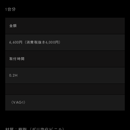
1台分
金額
6,600円（消費税抜き6,000円）
取付時間
0.2H
〈VAG1〉
材質：樹脂（ポリ塩化ビニル）