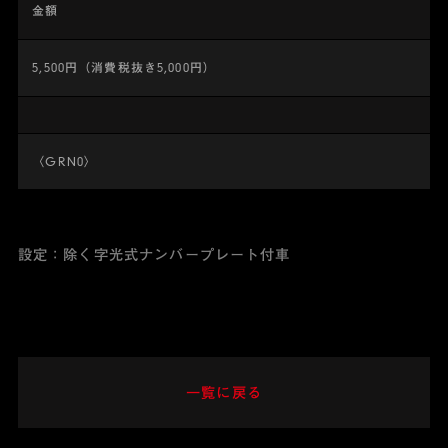
金額
5,500円（消費税抜き5,000円）
〈GRN0〉
設定：除く字光式ナンバープレート付車
一覧に戻る