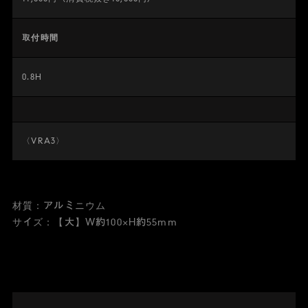
取付時間
0.8H
〈VRA3〉
材質：アルミニウム
サイズ：【大】W約100×H約55mm