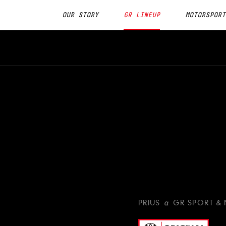
OUR STORY
GR LINEUP
MOTORSPORT
PRIUS α GR SPORT &