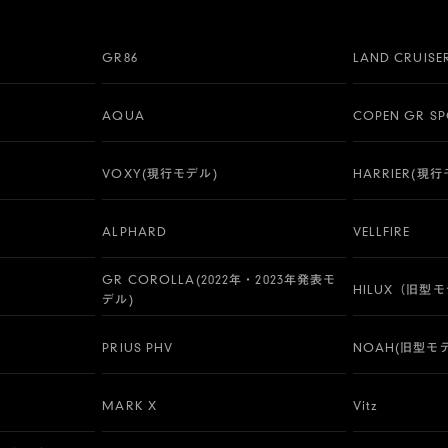
GR86
LAND CRUISE
AQUA
COPEN GR S
VOXY(現行モデル)
HARRIER(現
ALPHARD
VELLFIRE
GR COROLLA(2022年・2023年発表モ
HILUX（旧型
デル)
PRIUS PHV
NOAH(旧型モ
MARK X
Vitz