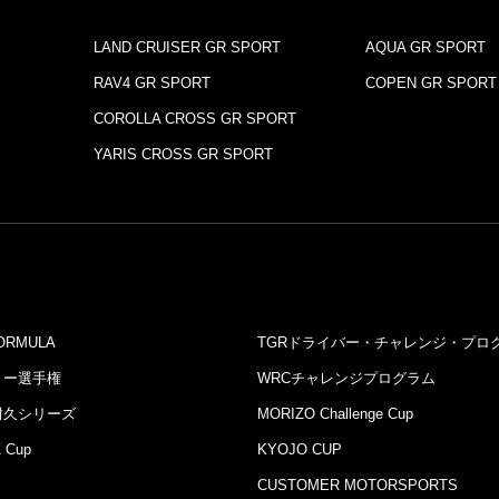
LAND CRUISER GR SPORT
AQUA GR SPORT
RAV4 GR SPORT
COPEN GR SPORT
COROLLA CROSS GR SPORT
YARIS CROSS GR SPORT
ORMULA
TGRドライバー・チャレンジ・プロ
リー選⼿権
WRCチャレンジプログラム
耐久シリーズ
MORIZO Challenge Cup
 Cup
KYOJO CUP
CUSTOMER MOTORSPORTS