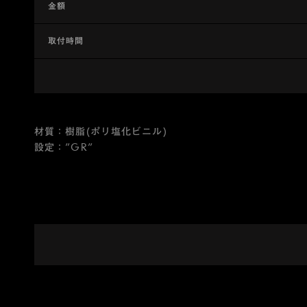
金額
取付時間
材質：樹脂(ポリ塩化ビニル)
設定：”GR”