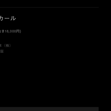
カール
き18,000円)
車（株）
保証