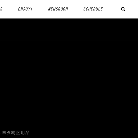
S
ENJOY!
NEWSROOM
SCHEDULE
トヨタ純正用品