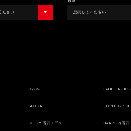
店舗
GR86
LAND CRUISE
AQUA
COPEN GR S
VOXY(現行モデル)
HARRIER(現