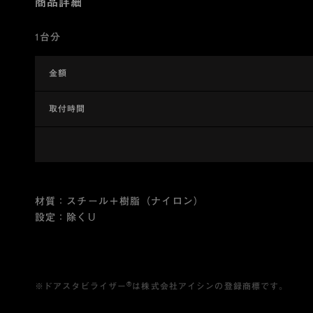
商品詳細
1台分
金額
取付時間
材質：スチール＋樹脂（ナイロン）
設定：除くU
®
※ドアスタビライザー
は株式会社アイシンの登録商標です。