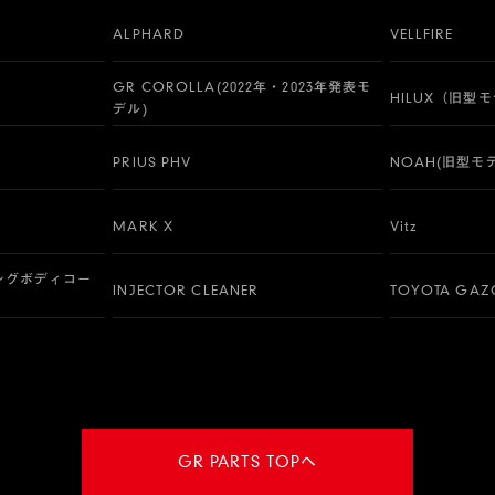
ALPHARD
VELLFIRE
GR COROLLA(2022年・2023年発表モ
HILUX（旧型
デル)
PRIUS PHV
NOAH(旧型モ
MARK X
Vitz
ングボディコー
INJECTOR CLEANER
TOYOTA GAZO
GR PARTS TOPへ