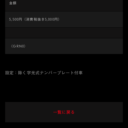
金額
5,500円（消費税抜き5,000円）
〈GRN0〉
設定：除く字光式ナンバープレート付車
一覧に戻る