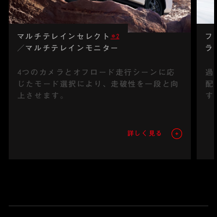
マルチテレインセレクト
フ
＊2
／マルチテレインモニター
ラ
4つのカメラとオフロード走行シーンに応
過
じたモード選択により、走破性を一段と向
配
上させます。
す
詳しく見る