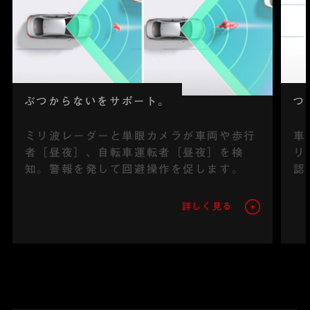
ぶつからないをサポート。
つ
ミリ波レーダーと単眼カメラが車両や歩行
車
者［昼夜］、自転車運転者［昼夜］を検
リ
知。警報を発して回避操作を促します。
認
詳しく見る