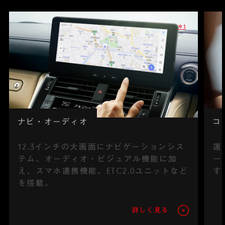
＊1
ナビ・オーディオ
コ
12.3インチの大画面にナビゲーションシス
運
テム、オーディオ・ビジュアル機能に加
ー
え、スマホ連携機能、ETC2.0ユニットなど
す
を搭載。
詳しく見る