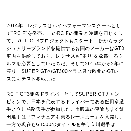
2014年、レクサスはハイパフォーマンスクーペとし
て
"RC F"
を発売。この
RC F
の開発と時期を同じくし
て、
RC F GT3
プロジェクトもスタート。折からラグ
ジュアリーブランドを提供する各国のメーカーはGT3
車両を供給しており、レクサスも"走り"を象徴するク
ルマを必要としていたのだ。そして2015年から2年に
渡り、SUPER GTのGT300クラス及び欧州のGTレー
スにもテスト参戦した。
RC F GT3
開発ドライバーとしてSUPER GTチャン
ピオンで、日本を代表するドライバーである飯田章選
手と立川祐路選手が参加した。市販車の評論もする飯
田選手は「アマチュアも乗るレースカー」を意識し、
一方で現在もGT500のタイトルを争う立川選手は