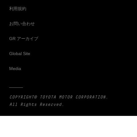
利用規約
お問い合わせ
GR アーカイブ
Global Site
Media
COPYRIGHT© TOYOTA MOTOR CORPORATION.
All Rights Reserved.