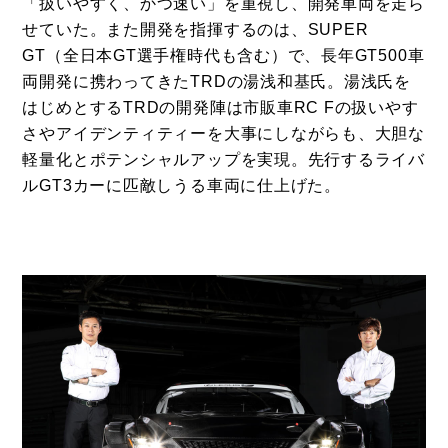
「扱いやすく、かつ速い」を重視し、開発車両を走ら
せていた。また開発を指揮するのは、SUPER
GT（全日本GT選手権時代も含む）で、長年GT500車
両開発に携わってきたTRDの湯浅和基氏。湯浅氏を
はじめとするTRDの開発陣は市販車
RC F
の扱いやす
さやアイデンティティーを大事にしながらも、大胆な
軽量化とポテンシャルアップを実現。先行するライバ
ルGT3カーに匹敵しうる車両に仕上げた。