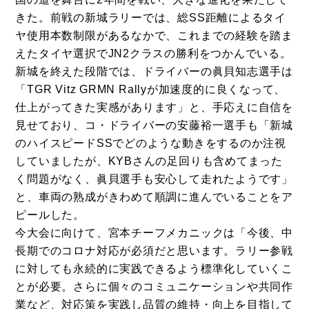
きた。前戦の新城ラリーでは、総SS距離によるタイ
ヤ使用本数制限があるなかで、これまでの経験を踏ま
えたタイヤ選択でJN2クラスの勝利をつかんでいる。
新城を終えた段階では、ドライバーの眞貝知志選手は
「TGR Vitz GRMN Rallyが加速度的に良くなって、
仕上がってきた実感があります」と、手応えに自信を
見せており、コ・ドライバーの安藤裕一選手も「新城
のハイスピードSSでどのような動きをするのか注視
していましたが、KYBさんの足回りも含めてまった
く問題がなく、眞貝選手も安心して走れたようです」
と、車両の熟成がきわめて順調に進んでいることをア
ピールした。
今大会に向けて、宮本チーフメカニックは「今後、中
長期でのコロナ対応が必須だと思います。ラリー参戦
に対しても永続的に実践できるよう標準化していくこ
とが必要。さらに個々のコミュニケーションや共同作
業など、対応策を実践し品質の維持・向上を目指して