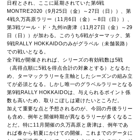
日程とされ、ここに延期されていた第6戦
MONTRE2020（9月25日（金）～27日（日））、第
4戦久万高原ラリー（11月6日（金）～8日（日））、
第3戦ツール・ド・九州in唐津（11月27日（金）～29
日（日））が加わる。このうち6戦がターマック、第
9戦RALLY HOKKAIDOのみがグラベル（未舗装路）
での戦いとなる。
全7戦が開催されれば、シリーズの有効戦数は5戦
（高得点順に5戦を得点合計の対象とする）となるた
め、ターマックラリーを主軸としたシーズンの組み立
てが必須となる。しかし唯一のグラベルラリーとなる
第9戦RALLY HOKKAIDOは、与えられるポイント係
数も高いため、取りこぼしは避けたいところだ。
加えて重要な点と予想されるのが、今回の丹後ラリー
も含め、例年と開催時期が異なるラリーが多くなるこ
とだ。特に11月開催の久万高原と唐津は、例年であ
れば春から初夏にかけての開催。これまでのデータに