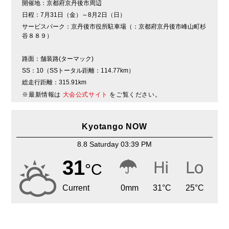
開催地：
京都府京丹後市周辺
日程：
7月31日（金）～8月2日（日）
サービスパーク：
京丹後市役所駐車場（：京都府京丹後市峰山町杉
谷８８９）
路面：
舗装路(ターマック)
SS：
10（SSトータル距離：114.77km）
総走行距離：
315.91km
※最新情報は
大会公式サイト
をご覧ください。
Kyotango NOW
8.8 Saturday 03:39 PM
31
°C
Current
0
mm
31
°C
25
°C