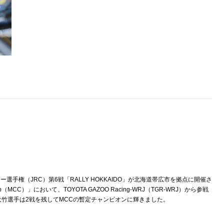
選手権（JRC）第6戦「RALLY HOKKAIDO」が北海道帯広市を拠点に開催さ
p（MCC）」において、TOYOTA GAZOO Racing-WRJ（TGR-WRJ）から参戦
大竹選手は2戦を残してMCCの暫定チャンピオンに輝きました。