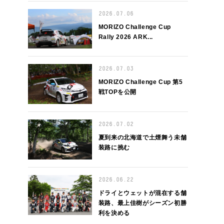
2026.07.06
MORIZO Challenge Cup
Rally 2026 ARK...
2026.07.03
MORIZO Challenge Cup 第5
戦TOPを公開
2026.07.02
夏到来の北海道で土煙舞う未舗
装路に挑む
2026.06.22
ドライとウェットが混在する舗
装路、最上佳樹がシーズン初勝
利を決める