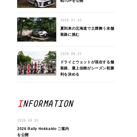
戦TOPを公開
2026.07.02
夏到来の北海道で土煙舞う未舗
装路に挑む
2026.06.22
ドライとウェットが混在する舗
装路、最上佳樹がシーズン初勝
利を決める
INFORMATION
2026.08.05
2026 Rally Hokkaido ご案内
を公開