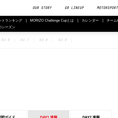
OUR STORY
GR LINEUP
MOTORSPORT
ントランキング
MORIZO Challenge Cupとは
カレンダー
チーム
のシーズン
Rd.6
Rd.7
Rd.8
Rd.9
観戦ガイド
DAY1 速報
DAY2 速報