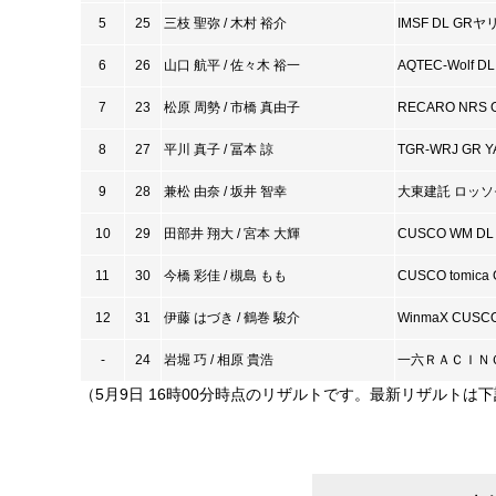
5
25
三枝 聖弥 / 木村 裕介
IMSF DL GR
6
26
山口 航平 / 佐々木 裕一
AQTEC-Wolf DL 
7
23
松原 周勢 / 市橋 真由子
RECARO NRS
8
27
平川 真子 / 冨本 諒
TGR-WRJ GR Y
9
28
兼松 由奈 / 坂井 智幸
大東建託 ロッソモデ
10
29
田部井 翔大 / 宮本 大輝
CUSCO WM DL 
11
30
今橋 彩佳 / 槻島 もも
CUSCO tomica 
12
31
伊藤 はづき / 鶴巻 駿介
WinmaX CUSCO 
-
24
岩堀 巧 / 相原 貴浩
一六ＲＡＣＩＮ
（5月9日 16時00分時点のリザルトです。最新リザルト