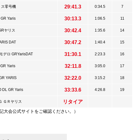
29:41.3
ヤリス零号機
0:34.5
7
30:13.3
GR Yaris
1:06.5
11
30:42.4
 GRヤリス
1:35.6
14
30:47.2
ARIS DAT
1:40.4
15
31:30.1
ロ GRYarisDAT
2:23.3
16
32:11.8
GR Yaris
3:05.0
17
32:22.0
GR YARIS
3:15.2
18
33:33.6
DL GR Yaris
4:26.8
19
リタイア
Ｇ ＧＲヤリス
は下記大会公式サイトをご確認ください。）