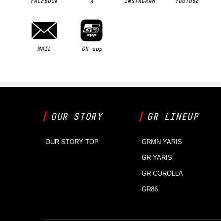
FACEBOOK
X
INSTAGRAM
YOUTUBE
MAIL
GR app
OUR STORY
GR LINEUP
OUR STORY TOP
GRMN YARIS
GR YARIS
GR COROLLA
GR86