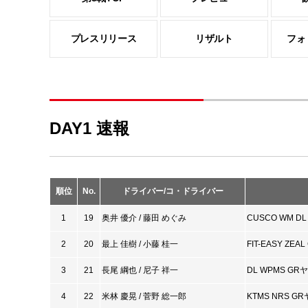
プレスリリース
リザルト
フォ
DAY1 速報
順位
No.
ドライバー/コ・ドライバー
1
19
奥井 優介 / 藤田 めぐみ
CUSCO WM DL 
2
20
最上 佳樹 / 小藤 桂一
FIT-EASY ZEAL
3
21
長尾 綱也 / 尼子 祥一
DL WPMS GR
4
22
米林 慶晃 / 菅野 総一郎
KTMS NRS G