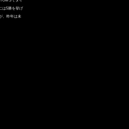
OM'Sでタイ
には5勝を挙げ
が、昨年は未