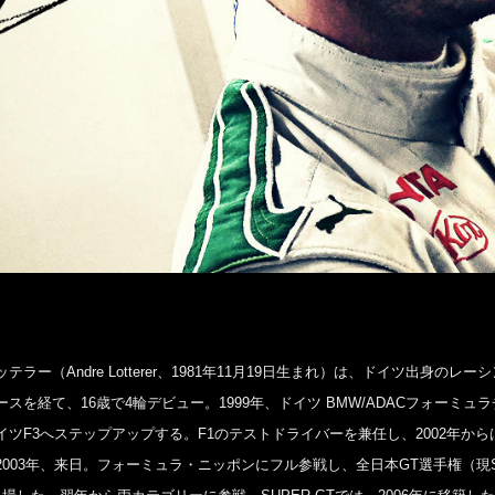
テラー（Andre Lotterer、1981年11月19日生まれ）は、ドイツ出身のレ
スを経て、16歳で4輪デビュー。1999年、ドイツ BMW/ADACフォーミュ
イツF3へステップアップする。F1のテストドライバーを兼任し、2002年か
003年、来日。フォーミュラ・ニッポンにフル参戦し、全日本GT選手権（現SU