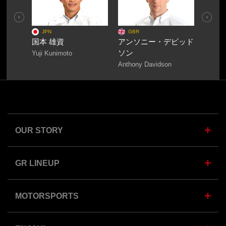
Pre
Nex
viou
t
JPN
GBR
JPN
s
国本 雄資
アンソニー・デビッド
石浦 
ソン
Yuji Kunimoto
Hiroaki
Anthony Davidson
OUR STORY
GR LINEUP
MOTORSPORTS