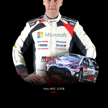
Yaris WRC 11号車
WRC