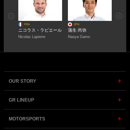
Pre
Nex
viou
t
FRA
JPN
JPN
s
ロペス
ニコラス・ラピエール
蒲生 尚弥
豊田 
Nicolas Lapierre
Naoya Gamo
Koji To
OUR STORY
GR LINEUP
MOTORSPORTS