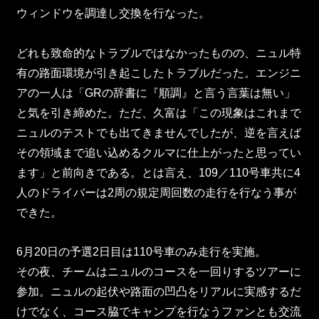
ウィンドウを調達し交換を行なった。
どれも致命的なトラブルではなかったものの、ニュル特
有の路面環境が引き起こしたトラブルだった。エンジニ
アの一人は「GRの辞書に『順調』と言う言葉は無い」
と気を引き締めた。ただ、久富は「この現象はこれまで
ニュルのテストでも出てきませんでしたが、逆を言えば
その領域まで追い込めるクルマに仕上がったと思ってい
ます」と前向きである。とは言え、109／110号車共に4
人のドライバーは2周の規定周回数の走行を行なう事が
できた。
6月20日の予選2日目は110号車のみ走行を実施。
その夜、チームはニュルのコースを一回りするツアーに
参加。ニュルの起伏や路面の凹凸をリアルに実感するだ
けでなく、コース脇でキャンプを行なうファンとも交流