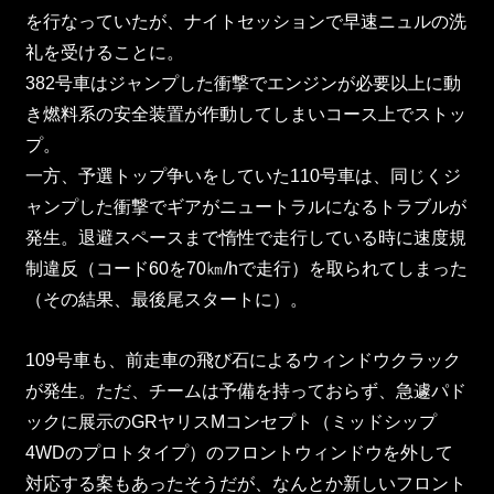
を行なっていたが、ナイトセッションで早速ニュルの洗
礼を受けることに。
382号車はジャンプした衝撃でエンジンが必要以上に動
き燃料系の安全装置が作動してしまいコース上でストッ
プ。
一方、予選トップ争いをしていた110号車は、同じくジ
ャンプした衝撃でギアがニュートラルになるトラブルが
発生。退避スペースまで惰性で走行している時に速度規
制違反（コード60を70㎞/hで走行）を取られてしまった
（その結果、最後尾スタートに）。
109号車も、前走車の飛び石によるウィンドウクラック
が発生。ただ、チームは予備を持っておらず、急遽パド
ックに展示のGRヤリスMコンセプト（ミッドシップ
4WDのプロトタイプ）のフロントウィンドウを外して
対応する案もあったそうだが、なんとか新しいフロント