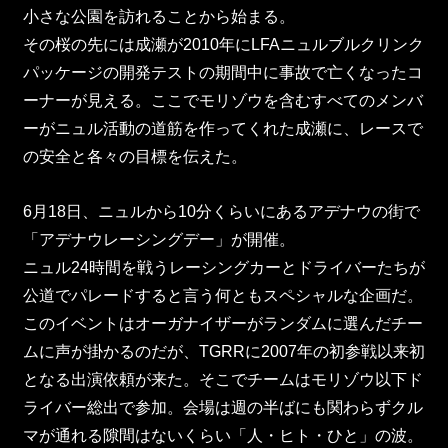
小さな公園を訪れることから始まる。
その桜の先には成瀬が2010年にLFAニュルブルクリンク
パッケージの開発テストの期間中に事故で亡くなったコ
ーナーが見える。ここでモリゾウを含むすべてのメンバ
ーがニュル活動の道筋を作ってくれた成瀬に、レースで
の安全と各々の目標を伝えた。
6月18日、ニュルから10分くらいにあるアデナウの街で
「アデナウレーシングデー」が開催。
ニュル24時間を戦うレーシングカーとドライバーたちが
公道でパレードすると言う何ともスペシャルな企画だ。
このイベントはオーガナイザーがランダムに選んだチー
ムに声が掛かるのだが、TGRRに2007年の初参戦以来初
となる出演依頼が来た。そこでチームはモリゾウ以下ド
ライバー総出で参加。会場は週の半ばにも関わらずクル
マが通れる隙間はないくらい「人・ヒト・ひと」の波。