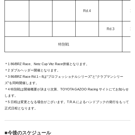
Rd.4
1
Rd.3
1
特別戦
＊1 86/BRZ Race、Netz Cup Vitz Race併催となります。
＊2 ダブルヘッダー開催となります。
＊3 86/BRZ Race Rd.1～8は“プロフェッショナルシリーズ”と“クラブマンシリー
ズ”を同時開催します。
＊4 特別戦は開催概要が決まり次第、TOYOTA GAZOO Racing サイトにてお知らせ
します。
＊5 日程は変更となる場合がございます。T.R.A.によるハンドブックの発行をもって
正式日程となります。
■今後のスケジュール