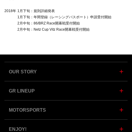
2018年
1月下旬：規則詳細発表
1月下旬：年間登録（レーシングパスポート）申請受付開始
2月中旬：86/BRZ Race開幕戦受付開始
2月中旬：Netz Cup Vitz Race開幕戦受付開始
OUR STORY
GR LINEUP
MOTORSPORTS
ENJOY!