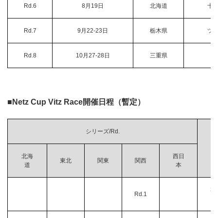
Rd.6
8月19日
北海道
十
Rd.7
9月22-23日
栃木県
ツ
Rd.8
10月27-28日
三重県
■Netz Cup Vitz Race開催日程（暫定）
シリーズ/Rd.
北海
西日
東北
関東
関西
道
本
3月
Rd.1