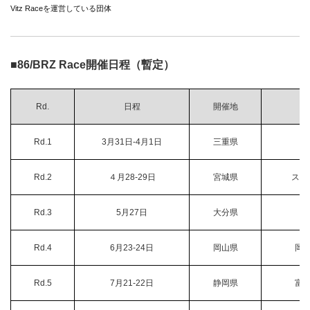
Vitz Raceを運営している団体
■86/BRZ Race開催日程（暫定）
Rd.
日程
開催地
Rd.1
3月31日-4月1日
三重県
Rd.2
４月28-29日
宮城県
スポ
Rd.3
5月27日
大分県
Rd.4
6月23-24日
岡山県
岡
Rd.5
7月21-22日
静岡県
富