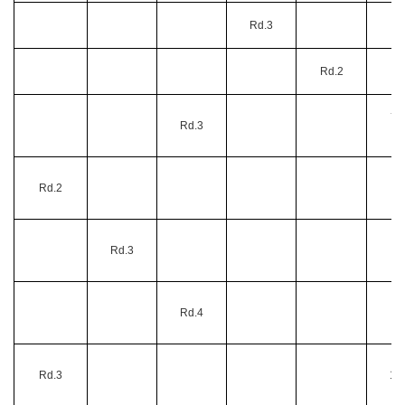
Rd.3
6
Rd.2
7
7月
Rd.3
Rd.2
8
Rd.3
8
1
Rd.4
Rd.3
1