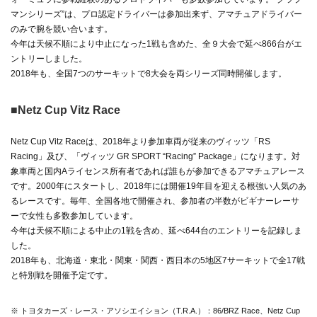
マンシリーズ”は、プロ認定ドライバーは参加出来ず、アマチュアドライバー
のみで腕を競い合います。
今年は天候不順により中止になった1戦も含めた、全９大会で延べ866台がエ
ントリーしました。
2018年も、全国7つのサーキットで8大会を両シリーズ同時開催します。
■Netz Cup Vitz Race
Netz Cup Vitz Raceは、2018年より参加車両が従来のヴィッツ「RS
Racing」及び、「ヴィッツ GR SPORT “Racing” Package」になります。対
象車両と国内Aライセンス所有者であれば誰もが参加できるアマチュアレース
です。2000年にスタートし、2018年には開催19年目を迎える根強い人気のあ
るレースです。毎年、全国各地で開催され、参加者の半数がビギナーレーサ
ーで女性も多数参加しています。
今年は天候不順による中止の1戦を含め、延べ644台のエントリーを記録しま
した。
2018年も、北海道・東北・関東・関西・西日本の5地区7サーキットで全17戦
と特別戦を開催予定です。
※ トヨタカーズ・レース・アソシエイション（T.R.A.）：86/BRZ Race、Netz Cup