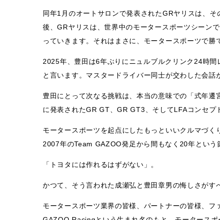
同年1月のオートサロンで発表されたGRヤリスは、そ
後、GRヤリスは、世界中のモータースポーツシーン
っていきます。それはまさに、モータースポーツで勝
2025年、豊田は6年ぶりにニュルブルクリンク24
と言います。マスタードライバー同士が交わした会話
豊田にとって次なる挑戦は、本当の意味での「式年遷宮
に発表されたGR GT、GR GT3、そしてLFAコンセ
モータースポーツを起点にしたもっといいクルマづく
2007年のTeam GAZOO発足から間もなく20年とい
「トヨタには作れるはずがない」。
かつて、そう言われた成瀬弘と豊田章男の悔しさがす
モータースポーツ業界の皆様、パートナーの皆様、フ
GAZOO Racingという生まれ名のもと、モータ