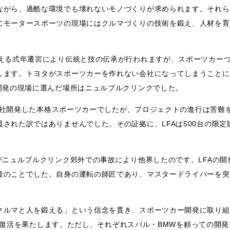
ながら、過酷な環境でも壊れないモノづくりが求められます。それら
にモータースポーツの現場にはクルマづくりの技術を鍛え、人材を育
替える式年遷宮により伝統と技の伝承が行われますが、スポーツカー
します。トヨタがスポーツカーを作れない会社になってしまうことに
開発の現場に選んだ場所はニュルブルクリンクでした。
に自社開発した本格スポーツカーでしたが、プロジェクトの進行は苦難
された訳ではありませんでした。その証拠に、LFAは500台の限定
がニュルブルクリンク郊外での事故により他界したのです。LFAの開
後のことでした。自身の運転の師匠であり、マスタードライバーを突
クルマと人を鍛える」という信念を貫き、スポーツカー開発に取り組
プラの復活を果たします。ただし、それぞれスバル・BMWを頼っての開