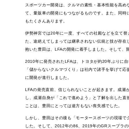
スポーツカー開発は、クルマの素性・基本性能を高め
て、量販車の開発にもつながるものです。また、同時
もたくさんあります。
伊勢神宮では20年に一度、すべての社殿などを立て
た、途絶えてしまっては継承されない伝統と技が存在
抱いた豊田は、LFAの開発に着手しました。そして、
2010年に発売されたLFAは、トヨタが約20年ぶり
「儲からないクルマづくり」は社内で諸手を挙げて応援
に開発が進行しました。
LFAの発売直前、信じられないことが起きます。成瀬
し、成瀬自身が「これで進めよう」と了解を出した直
ことは、豊田にとっては途方もない喪失感でした。
しかし、豊田はその後も「モータースポーツの現場で
した。そして、2012年の86、2019年のGRスー