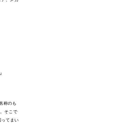
」
い名称のも
。そこで
図ってまい