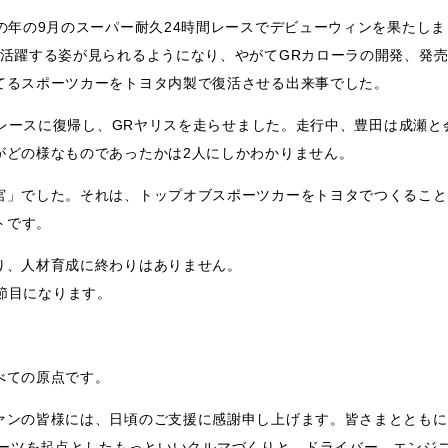
の年の9月のスーパー耐久24時間レースでデビューウィンを果たしま
で活躍する姿が見られるようになり、やがてGRカローラの開発、発
てるスポーツカーをトヨタ内製で復活させる出来事でした。
時間レースに復帰し、GRヤリスを走らせました。走行中、豊田は成瀬と
がどの様なものであったかは2人にしかわかりません。
」でした。それは、トップオブスポーツカーをトヨタでつくること。
プトです。
り、人材育成に終わりはありません。
う節目になります。
べての原点です。
ァンの皆様には、日頃のご支援に感謝申し上げます。皆さまとともに
ースポーツを起点としたもっといいクルマづくりと、ドライバー、エンジ