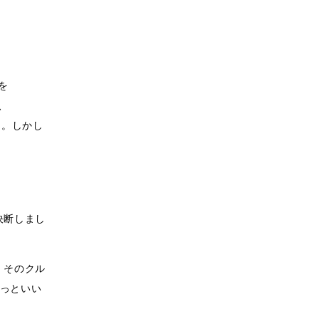
動を
、
た。しかし
決断しまし
、そのクル
っといい