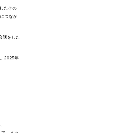
したその
売につなが
会話をした
2025年
、
ニア、メカ