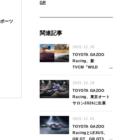
GR
スポーツ
関連記事
2025.12.26
TOYOTA GAZOO
Racing、新
TVCM「WILD
ROAD」を1月3日(土)
に箱根駅伝にて放映
2025.12.16
TOYOTA GAZOO
Racing、東京オート
サロン2026に出展
2025.12.05
TOYOTA GAZOO
RacingとLEXUS、
GR GT、GR GT3、