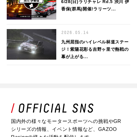
6/28(日)ラリチャレ Rd.5 渋川 伊
香保(群馬)開催!ラリーツ...
2026.05.14
九州屈指のハイレベル林道ステー
ジ！紫陽花彩る吉野ヶ里で熱戦の
幕が上がる...
国内外の様々なモータースポーツへの挑戦やGR
シリーズの情報、イベント情報など、GAZOO