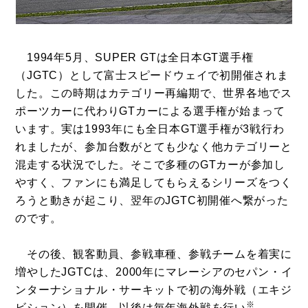
1994年5月、SUPER GTは全日本GT選手権
（JGTC）として富士スピードウェイで初開催されま
した。この時期はカテゴリー再編期で、世界各地でス
ポーツカーに代わりGTカーによる選手権が始まって
います。実は1993年にも全日本GT選手権が3戦行わ
れましたが、参加台数がとても少なく他カテゴリーと
混走する状況でした。そこで多種のGTカーが参加し
やすく、ファンにも満足してもらえるシリーズをつく
ろうと動きが起こり、翌年のJGTC初開催へ繋がった
のです。
その後、観客動員、参戦車種、参戦チームを着実に
増やしたJGTCは、2000年にマレーシアのセパン・イ
ンターナショナル・サーキットで初の海外戦（エキジ
※
ビション）を開催。以後は毎年海外戦を行い
、