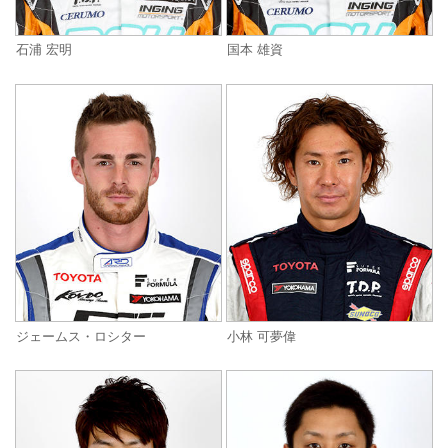
石浦 宏明
国本 雄資
ジェームス・ロシター
小林 可夢偉