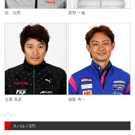
舘 信秀
星野 一義
近藤 真彦
脇阪 寿一
スバル / STI