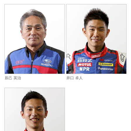
辰己 英治
井口 卓人