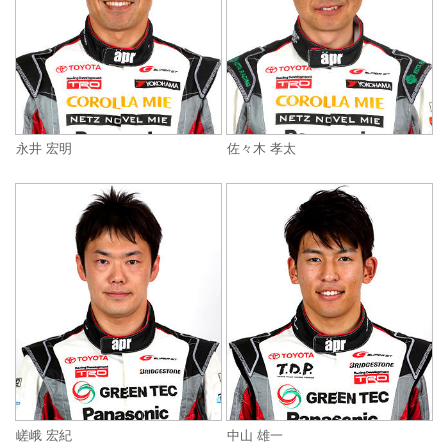
永井 宏明
佐々木 孝太
嵯峨 宏紀
中山 雄一