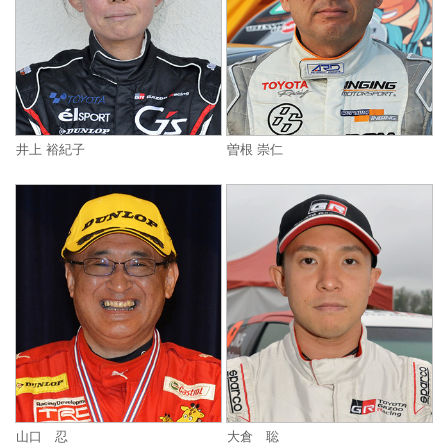
井上 裕紀子
曽根 崇仁
山口 忍
大倉 聡