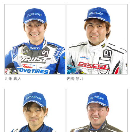
川畑 真人
内海 彰乃