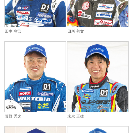
田中 省己
田所 善文
藤野 秀之
末永 正雄