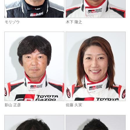
モリゾウ
木下 隆之
影山 正彦
佐藤 久実