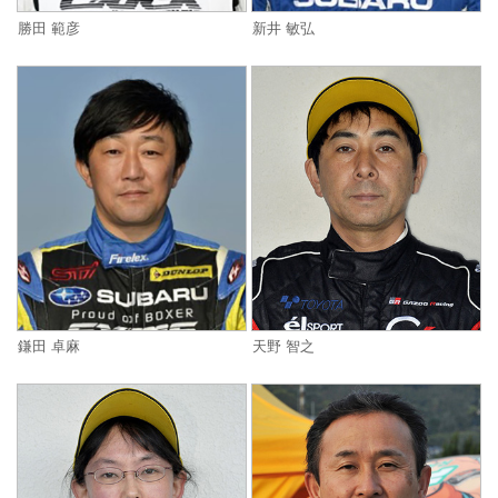
勝田 範彦
新井 敏弘
鎌田 卓麻
天野 智之