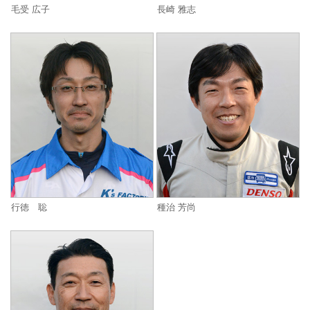
毛受 広子
長崎 雅志
行徳 聡
種治 芳尚