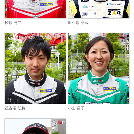
松原 亮二
田ケ原 章蔵
茂古沼 弘将
小山 昌子