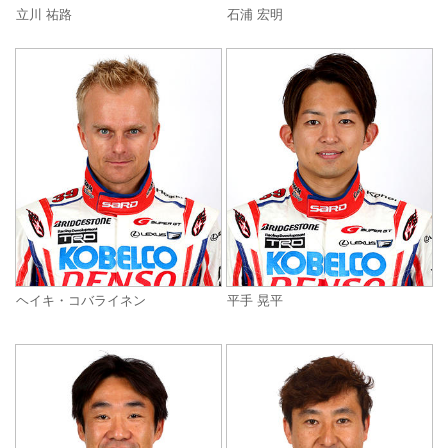
立川 祐路
石浦 宏明
ヘイキ・コバライネン
平手 晃平