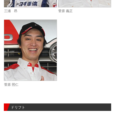
三浦 昂
菅原 義正
菅原 照仁
ドリフト