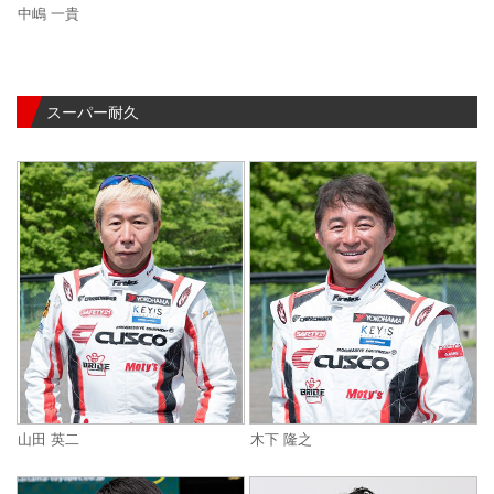
中嶋 一貴
スーパー耐久
山田 英二
木下 隆之