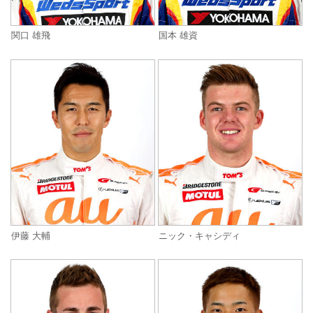
関口 雄飛
国本 雄資
伊藤 大輔
ニック・キャシディ