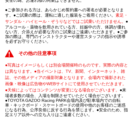
安全の為、お連れ様の同乗はできません。
●ご参加される方は、あらかじめ誓約書への署名が必要となりま
す。●ご試乗の際は、運転に適した服装をご着用ください。
素足・
サンダル・ハイヒール・ぞうりなどではご試乗いただけません。
●
アルコール・薬物を飲用されている方、妊娠中の方、体調が優れ
ない方、介添えが必要な方のご試乗はご遠慮いただきます。●ご参
加の際は、専門のインストラクターや運営スタッフの指示や誘導
を必ずお守りください。
その他の注意事項
●写真はイメージもしくは別会場開催時のものです。実際の内容と
は異なります。
●当イベントは、TV、新聞、インターネット、雑
誌、その他メディアの撮影対象となります。会場内で撮影された
画像・映像は広告物やWEBサイトにて使用させていただきます。
●天候によってはコンテンツが変更になる場合がございます。
●来
場者多数の場合、入場を制限させていただく場合がございます。
●TOYOTA GAZOO Racing PARK会場内及び駐車場内での自転
車・キックボード・スケートボードの使用や他のお客様のご迷惑
になる行為、公序良俗に反する行為を禁じます。●安全のため、指
定エリア以外への立ち入りはご遠慮ください。