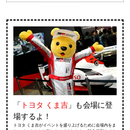
「
トヨタ くま吉
」も会場に登
場するよ！
トヨタ くま吉がイベントを盛り上げるために会場内をま