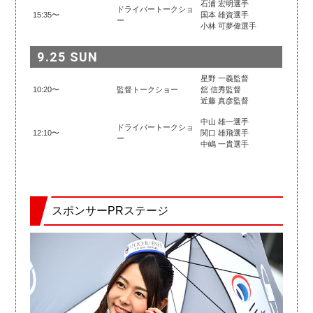
石浦 宏明選手
ドライバートークショ
15:35〜
国本 雄資選手
ー
小林 可夢偉選手
9.25 SUN
星野 一義監督
10:20〜
監督トークショー
舘 信秀監督
近藤 真彦監督
中山 雄一選手
ドライバートークショ
12:10〜
関口 雄飛選手
ー
中嶋 一貴選手
スポンサーPRステージ