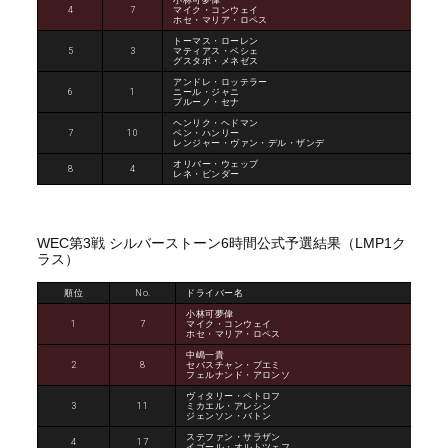
4
7
マイク・コンウェイ
ホセ・マリア・ロペス
トーマス・ローレン
5
3
マティアス・ベシェ
グスタボ・メネゼス
アンドレ・ロッテラー
6
1
ニール・ジャニ
ブルーノ・セナ
ヘンリク・ヘドマン
7
10
ベン・ハンリー
レンジャー・ヴァン・デル・ザンデ
オリバー・ウェッブ
8
4
レネ・ビンダー
WEC第3戦 シルバーストーン6時間公式予選結果（LMP1ク
ラス）
順位
No.
ドライバー名
小林可夢偉
1
7
マイク・コンウェイ
ホセ・マリア・ロペス
中嶋一貴
2
8
セバスチャン・ブエミ
フェルナンド・アロンソ
ヴィタリー・ペトロフ
3
11
ミカエル・アレシン
ジェンソン・バトン
ステファン・サラザン
4
17
イゴール・オルトツェフ