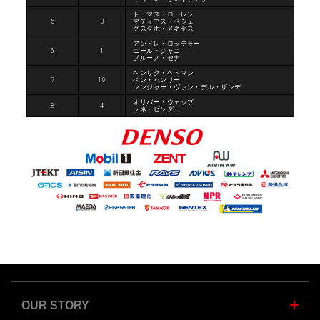
トーマス・ローレン
5
3
マティアス・ベシェ
グスタボ・メネゼス
アンドレ・ロッテラー
6
1
ニール・ジャニ
ブルーノ・セナ
ヘンリク・ヘドマン
7
10
ベン・ハンリー
レンジャー・ヴァン・デル・ザンデ
オリバー・ウェッブ
8
4
レネ・ビンダー
OUR STORY