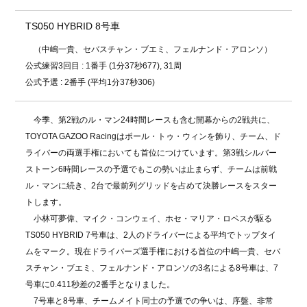
TS050 HYBRID 8号車
（中嶋一貴、セバスチャン・ブエミ、フェルナンド・アロンソ）
公式練習3回目 : 1番手 (1分37秒677), 31周
公式予選 : 2番手 (平均1分37秒306)
今季、第2戦のル・マン24時間レースも含む開幕からの2戦共に、
TOYOTA GAZOO Racingはポール・トゥ・ウィンを飾り、チーム、ド
ライバーの両選手権においても首位につけています。第3戦シルバー
ストーン6時間レースの予選でもこの勢いは止まらず、チームは前戦
ル・マンに続き、2台で最前列グリッドを占めて決勝レースをスター
トします。
小林可夢偉、マイク・コンウェイ、ホセ・マリア・ロペスが駆る
TS050 HYBRID 7号車は、2人のドライバーによる平均でトップタイ
ムをマーク。現在ドライバーズ選手権における首位の中嶋一貴、セバ
スチャン・ブエミ、フェルナンド・アロンソの3名による8号車は、7
号車に0.411秒差の2番手となりました。
7号車と8号車、チームメイト同士の予選での争いは、序盤、非常