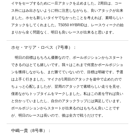
イヤをセーブするために一旦アタックを止めました。2周目は、コー
ス外にはみ出さないように特に注意しながらも、良いアタックが出来
ました。ホセも新しいタイヤでなかったことを考えれば、素晴らしい
アタックをしてくれました。TS050 HYBRIDは、レースウィークの始
まりから全く問題なく、明日も良いレースが出来ると思います。
ホセ・マリア・ロペス（7号車）：
明日の目標はもちろん優勝なので、ポールポジションからスタート
できるのはとても嬉しいです。我々はこれまで何度かポールポジショ
ンを獲得しながらも、まだ勝てていないので、目標は明確です。予選
は上手く行きました。マイクが1周目のアタックを途中で止めたので
ちょっと心配しましたが、翌周のアタックで素晴らしい走りを見せ、
僅差ながらトップタイムをマークしました。私はこの差を守れば良い
と分かっていましたし、自分のアタックラップには満足しています。
ポールポジションからスタートが出来るのはもちろん良いことです
が、明日のレースは長いので、後は全力で戦うだけです。
中嶋一貴（8号車）：