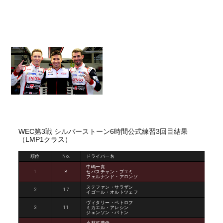
WEC第3戦 シルバーストーン6時間公式練習3回目結果
（LMP1クラス）
順位
No.
ドライバー名
中嶋一貴
1
8
セバスチャン・ブエミ
フェルナンド・アロンソ
ステファン・サラザン
2
17
イゴール・オルトツェフ
ヴィタリー・ペトロフ
3
11
ミカエル・アレシン
ジェンソン・バトン
小林可夢偉