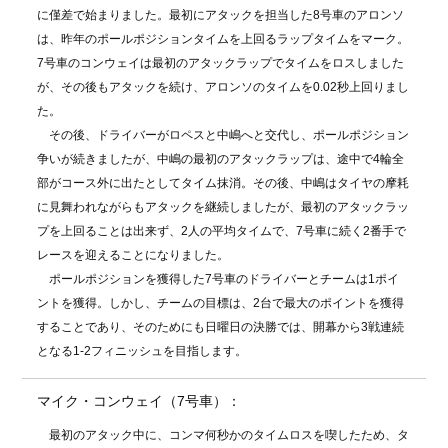
に僅差で始まりました。最初にアタックを担当した8号車のアロンソ
は、昨年のポールポジションタイムを上回るラップタイムをマーク。
7号車のコンウェイは最初のアタックラップでタイムをロスしました
が、その後もアタックを続け、アロンソのタイムを0.02秒上回りまし
た。
その後、ドライバーがロペスと中嶋へと交代し、ポールポジション
争いが続きましたが、中嶋の最初のアタックラップは、途中で4輪全
部がコース外に出たとしてタイム抹消。その後、中嶋はタイヤの摩耗
に見舞われながらもアタックを継続しましたが、最初のアタックラッ
プを上回ることは出来ず、2人の平均タイムで、7号車に続く2番手で
レースを迎えることになりました。
ポールポジションを獲得した7号車のドライバーとチームは1ポイ
ントを獲得。しかし、チームの目標は、2台で最大のポイントを獲得
することであり、そのためにも日曜日の決勝では、開幕から3戦連続
となる1-2フィニッシュを目指します。
マイク・コンウェイ（7号車）：
最初のアタック中に、コンマ何秒かのタイムロスを喫したため、タ