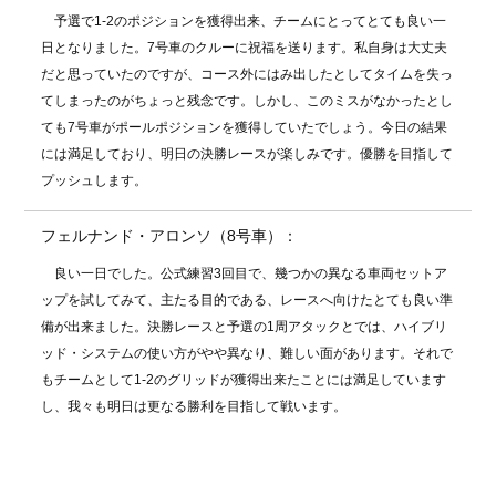
予選で1-2のポジションを獲得出来、チームにとってとても良い一
日となりました。7号車のクルーに祝福を送ります。私自身は大丈夫
だと思っていたのですが、コース外にはみ出したとしてタイムを失っ
てしまったのがちょっと残念です。しかし、このミスがなかったとし
ても7号車がポールポジションを獲得していたでしょう。今日の結果
には満足しており、明日の決勝レースが楽しみです。優勝を目指して
プッシュします。
フェルナンド・アロンソ（8号車）：
良い一日でした。公式練習3回目で、幾つかの異なる車両セットア
ップを試してみて、主たる目的である、レースへ向けたとても良い準
備が出来ました。決勝レースと予選の1周アタックとでは、ハイブリ
ッド・システムの使い方がやや異なり、難しい面があります。それで
もチームとして1-2のグリッドが獲得出来たことには満足しています
し、我々も明日は更なる勝利を目指して戦います。