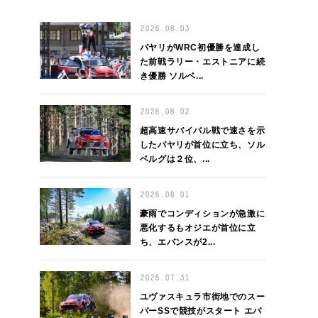
2026.08.03
パヤリがWRC初優勝を達成し
た前戦ラリー・エストニアに続
き優勝 ソルベ...
2026.08.02
超高速サバイバル戦で速さを示
したパヤリが首位に立ち、ソル
ベルグは２位、...
2026.08.01
豪雨でコンディションが急激に
悪化するもオジエが首位に立
ち、エバンスが2...
2026.07.31
ユヴァスキュラ市街地でのスー
パーSSで競技がスタート エバ