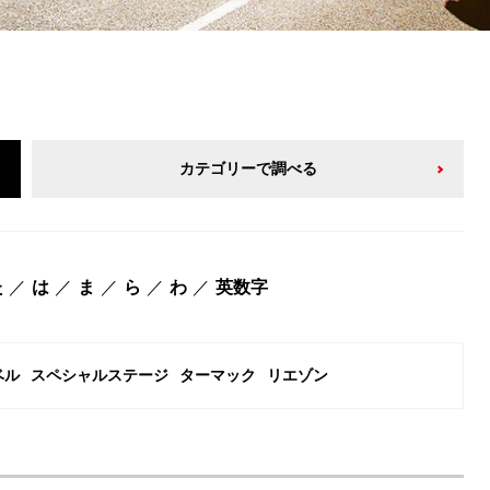
カテゴリーで調べる
た
は
ま
ら
わ
英数字
ベル
スペシャルステージ
ターマック
リエゾン