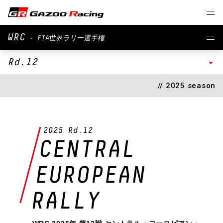
WRC
- FIA世界ラリー選手権
Rd.12
// 2025 season
2025 Rd.12
CENTRAL
EUROPEAN
RALLY