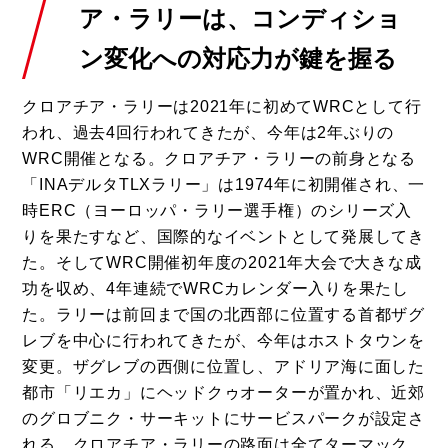
ア・ラリーは、
コンディショ
ン変化への対応力が鍵を握る
クロアチア・ラリーは2021年に初めてWRCとして行
われ、過去4回行われてきたが、今年は2年ぶりの
WRC開催となる。クロアチア・ラリーの前身となる
「INAデルタTLXラリー」は1974年に初開催され、一
時ERC（ヨーロッパ・ラリー選手権）のシリーズ入
りを果たすなど、国際的なイベントとして発展してき
た。そしてWRC開催初年度の2021年大会で大きな成
功を収め、4年連続でWRCカレンダー入りを果たし
た。ラリーは前回まで国の北西部に位置する首都ザグ
レブを中心に行われてきたが、今年はホストタウンを
変更。ザグレブの西側に位置し、アドリア海に面した
都市「リエカ」にヘッドクゥオーターが置かれ、近郊
のグロブニク・サーキットにサービスパークが設定さ
れる。クロアチア・ラリーの路面は全てターマック