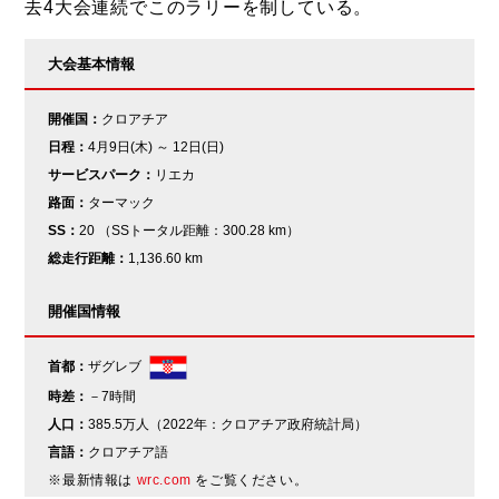
去4大会連続でこのラリーを制している。
大会基本情報
開催国：
クロアチア
日程：
4月9日(木) ～ 12日(日)
サービスパーク：
リエカ
路面：
ターマック
SS：
20 （SSトータル距離：300.28 km）
総走行距離：
1,136.60 km
開催国情報
首都：
ザグレブ
時差：
－7時間
人口：
385.5万人（2022年：クロアチア政府統計局）
言語：
クロアチア語
※最新情報は
wrc.com
をご覧ください。