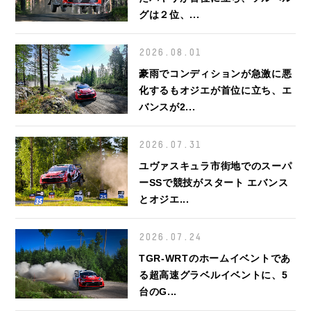
グは２位、...
2026.08.01
豪雨でコンディションが急激に悪
化するもオジエが首位に立ち、エ
バンスが2...
2026.07.31
ユヴァスキュラ市街地でのスーパ
ーSSで競技がスタート エバンス
とオジエ...
2026.07.24
TGR-WRTのホームイベントであ
る超高速グラベルイベントに、5
台のG...