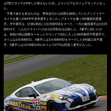
は2戦でタイヤが6本しか使えないため、よりシビアなタイムアタックとなっ
た。
予選で速さを見せたのは、専有走行から好調を維持していたグッドイヤー
タイヤを履く♯369平中克幸選手とダンロップタイヤを履く♯60服部尚貴選
手。平中選手は、計測1周目に1分35秒556をマーク。一方の服部選手は1分35
秒914で、二人のドライバーのみ1分35秒台を記録した。3番手に続いたの
は、前戦の岡山国際サーキットラウンドで4位に入った♯906新田守男選手で、
タイムは1分36秒031。4番手には1分36秒092をマークした♯90阪口良平選
手、5番手には1分36秒120のタイムで♯770山田英二選手が入った。