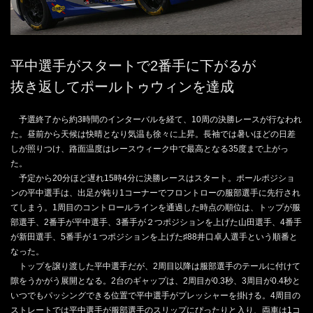
平中選手がスタートで2番手に下がるが
抜き返してポールトゥウィンを達成
予選終了から約3時間のインターバルを経て、10周の決勝レースが行なわれ
た。昼前から天候は快晴となり気温も徐々に上昇。長袖では暑いほどの日差
しが照りつけ、路面温度はレースウィーク中で最高となる35度まで上がっ
た。
予定から20分ほど遅れ15時4分に決勝レースはスタート。ポールポジショ
ンの平中選手は、出足が鈍り1コーナーでフロントローの服部選手に先行され
てしまう。1周目のコントロールラインを通過した時点の順位は、トップが服
部選手、2番手が平中選手、3番手が２つポジションを上げた山田選手、4番手
が新田選手、5番手が１つポジションを上げた♯88井口卓人選手という順番と
なった。
トップを譲り渡した平中選手だが、2周目以降は服部選手のテールに付けて
隙をうかがう展開となる。2台のギャップは、2周目が0.3秒、3周目が0.4秒と
いつでもパッシングできる位置で平中選手がプレッシャーを掛ける。4周目の
ストレートでは平中選手が服部選手のスリップにぴったりと入り、両車は1コ