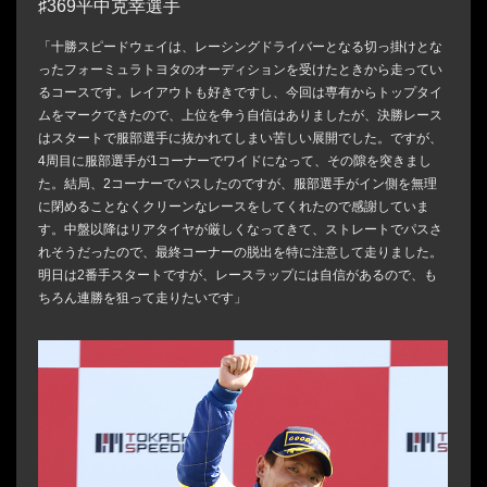
♯369平中克幸選手
「十勝スピードウェイは、レーシングドライバーとなる切っ掛けとな
ったフォーミュラトヨタのオーディションを受けたときから走ってい
るコースです。レイアウトも好きですし、今回は専有からトップタイ
ムをマークできたので、上位を争う自信はありましたが、決勝レース
はスタートで服部選手に抜かれてしまい苦しい展開でした。ですが、
4周目に服部選手が1コーナーでワイドになって、その隙を突きまし
た。結局、2コーナーでパスしたのですが、服部選手がイン側を無理
に閉めることなくクリーンなレースをしてくれたので感謝していま
す。中盤以降はリアタイヤが厳しくなってきて、ストレートでパスさ
れそうだったので、最終コーナーの脱出を特に注意して走りました。
明日は2番手スタートですが、レースラップには自信があるので、も
ちろん連勝を狙って走りたいです」