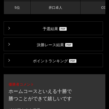
5位
井口卓人
CG 
予選結果
決勝レース結果
ポイントランキング
優勝者コメント
ホームコースといえる十勝で
勝つことができて嬉しいです