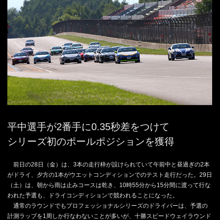
平中選手が2番手に0.35秒差をつけて
シリーズ初のポールポジションを獲得
前日の28日（金）は、3本の走行枠が設けられていて午前中と昼過ぎの2本
がドライ、夕方の1本がウエットコンディションでのテスト走行だった。29日
（土）は、朝から雨は止みコースは乾き、10時55分から15分間に渡って行な
われた予選も、ドライコンディションで競われることになった。
通常のラウンドでもプロフェッショナルシリーズのドライバーは、予選の
計測ラップを1周しか行なわないことが多いが、十勝スピードウェイラウンド