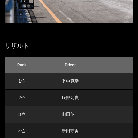
リザルト
Rank
Driver
1位
平中克幸
GY
2位
服部尚貴
3位
山田英二
C
4位
新田守男