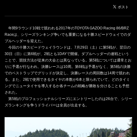
年間9ラウンド10戦で競われる2017年のTOYOTA GAZOO Racing 86/BRZ
Raceは、シリーズランキング争いでも重要になる十勝スピードウェイでのダ
ブルヘッダーを迎えた。
今回の十勝スピードウェイラウンドは、7月29日（土）に第5戦が、翌日の
30日（日）に第6戦が、2戦とも1DAYで開催。ダブルヘッダーの連戦という
ことで、競技方法が従来の大会とは異なっている。第5戦については通常とお
りに予選が行なわれ、決勝レースは10周。第6戦は予選がなく、第5戦の決勝
でのベストラップでグリッドが決定し、決勝レースの周回数は14周で競われ
る。また、2戦で使用できるタイヤの本数が6本と限られていて、どのタイミ
ングでニュータイヤを導入するか各チームの戦略が勝敗を分けることも予想
された。
第5戦のプロフェッショナルシリーズにエントリーしたのは26台で、シリー
ズランキングを争うドライバーは全員が出走する。