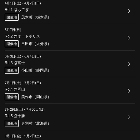
4月1日(土)
-
4月2日(日)
Rd.1 @もてぎ
茂木町（栃木県）
開催地
5月7日(日)
Rd.2 @オートポリス
日田市（大分県）
開催地
6月3日(土)
-
6月4日(日)
Rd.3 @富士
小山町（静岡県）
開催地
7月1日(土)
-
7月2日(日)
Rd.4 @岡山
美作市（岡山県）
開催地
7月29日(土)
-
7月30日(日)
Rd.5 @十勝
更別村（北海道）
開催地
9月1日(金)
-
9月2日(土)