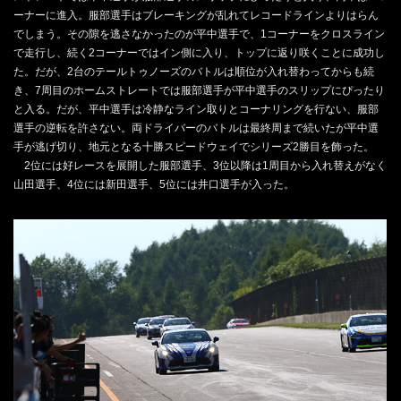
ーナーに進入。服部選手はブレーキングが乱れてレコードラインよりはらん
でしまう。その隙を逃さなかったのが平中選手で、1コーナーをクロスライン
で走行し、続く2コーナーではイン側に入り、トップに返り咲くことに成功し
た。だが、2台のテールトゥノーズのバトルは順位が入れ替わってからも続
き、7周目のホームストレートでは服部選手が平中選手のスリップにぴったり
と入る。だが、平中選手は冷静なライン取りとコーナリングを行ない、服部
選手の逆転を許さない。両ドライバーのバトルは最終周まで続いたが平中選
手が逃げ切り、地元となる十勝スピードウェイでシリーズ2勝目を飾った。
2位には好レースを展開した服部選手、3位以降は1周目から入れ替えがなく
山田選手、4位には新田選手、5位には井口選手が入った。