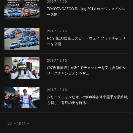
2017.12.20
TOYOTA GAZOO Racing 201８年のワンメイクレ
ース開...
2017.12.15
Rd.9 第10戦 富士スピードウェイ フォトギャラリ
ーを公開
2017.12.10
♯97近藤翼選手が2位でチェッカーを受け念願のシ
リーズチャンピオンを奪...
2017.12.10
シリーズチャンピオンの♯38神谷裕幸選手が最終戦
も制し、有終の美を飾る...
CALENDAR