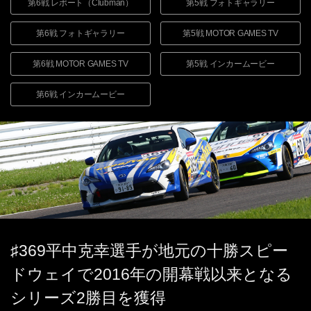
第6戦 レポート（Clubman）
第5戦 フォトギャラリー
第6戦 フォトギャラリー
第5戦
MOTOR GAMES TV
第6戦
MOTOR GAMES TV
第5戦 インカームービー
第6戦 インカームービー
♯369平中克幸選手が地元の十勝スピー
ドウェイで
2016年の開幕戦以来となる
シリーズ2勝目を獲得