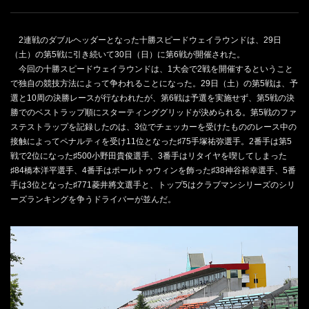
2連戦のダブルヘッダーとなった十勝スピードウェイラウンドは、29日
（土）の第5戦に引き続いて30日（日）に第6戦が開催された。
今回の十勝スピードウェイラウンドは、1大会で2戦を開催するということ
で独自の競技方法によって争われることになった。29日（土）の第5戦は、予
選と10周の決勝レースが行なわれたが、第6戦は予選を実施せず、第5戦の決
勝でのベストラップ順にスターティンググリッドが決められる。第5戦のファ
ステストラップを記録したのは、3位でチェッカーを受けたもののレース中の
接触によってペナルティを受け11位となった♯75手塚祐弥選手。2番手は第5
戦で2位になった♯500小野田貴俊選手、3番手はリタイヤを喫してしまった
♯84橋本洋平選手、4番手はポールトゥウィンを飾った♯38神谷裕幸選手、5番
手は3位となった♯771菱井將文選手と、トップ5はクラブマンシリーズのシリ
ーズランキングを争うドライバーが並んだ。