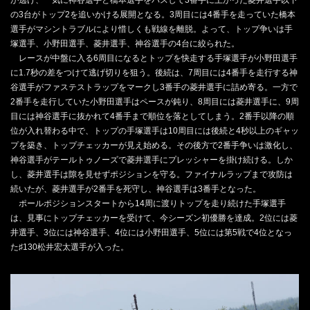
の3台がトップ2を追いかける展開となる。3周目には4番手を走っていた橋本
選手がマシントラブルにより惜しくも戦線を離脱。よって、トップ争いは手
塚選手、小野田選手、菱井選手、神谷選手の4台に絞られた。
レースが中盤に入る6周目になるとトップを快走する手塚選手が小野田選手
に1.7秒の差をつけて逃げ切りを狙う。後続は、7周目には4番手を走行する神
谷選手がファステストラップをマークし3番手の菱井選手に詰め寄る。一方で
2番手を走行していた小野田選手はペースが鈍り、8周目には菱井選手に、9周
目には神谷選手に抜かれて4番手まで順位を落としてしまう。2番手以降の順
位が入れ替わる中で、トップの手塚選手は10周目には後続と4秒以上のギャッ
プを築き、トップチェッカーが見え始める。その後方で2番手争いは激化し、
神谷選手がテールトゥノーズで菱井選手にプレッシャーを掛け続ける。しか
し、菱井選手は隙を見せずポジションを守る。ファイナルラップまで攻防は
続いたが、菱井選手が2番手を死守し、神谷選手は3番手となった。
ポールポジションスタートから14周に渡りトップを走り続けた手塚選手
は、見事にトップチェッカーを受けて、今シーズン初優勝を達成。2位には菱
井選手、3位には神谷選手、4位には小野田選手、5位には第5戦で4位となっ
た♯130松井宏太選手が入った。