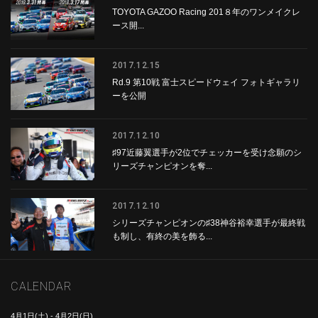
TOYOTA GAZOO Racing 201８年のワンメイクレ
ース開...
2017.12.15
Rd.9 第10戦 富士スピードウェイ フォトギャラリ
ーを公開
2017.12.10
♯97近藤翼選手が2位でチェッカーを受け念願のシ
リーズチャンピオンを奪...
2017.12.10
シリーズチャンピオンの♯38神谷裕幸選手が最終戦
も制し、有終の美を飾る...
CALENDAR
4月1日(土)
-
4月2日(日)