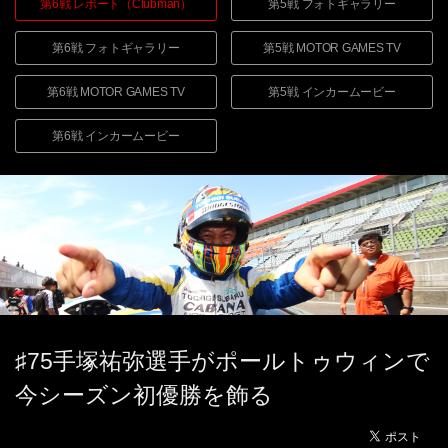
第6戦 レポート（Clubman）
第5戦 フォトギャラリー
第6戦 フォトギャラリー
第5戦
MOTOR GAMES TV
第6戦
MOTOR GAMES TV
第5戦 インカームービー
第6戦 インカームービー
♯75手塚祐弥選手がポールトゥウィンで
今シーズン初優勝を飾る