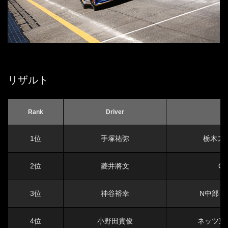
リザルト
Rank
Driver
1位
手塚祐弥
栃木スバ
2位
菱井將文
CU
3位
神谷裕幸
N中部ミ
4位
小野田貴俊
ネッツ東