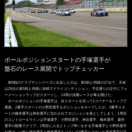
ポールポジションスタートの手塚選手が
盤石のレース展開でトップチェッカー
第6戦のクラブマンシリーズに出走したのは、第5戦と同様の27台で、天候
は29日の第5戦と同様に快晴でドライコンディション。予定通りの正午にフォ
ーメーションラップがスタートし、14周の決勝レースが幕を開けた。
ポールポジションの手塚選手は、好スタートを切って1コーナーをトップで
通過。2番手スタートの小野田選手もポジションをキープしたが、3番手スタ
ートの橋本選手は神谷選手に交わされてポジションを落としてしまう。1周目
のコントロールラインは手塚選手、小野田選手、神谷選手、橋本選手、菱井
選手の順番でクリア。2周目に入るとトップ争いをする手塚選手と小野田選手
が逃げ、一気に神谷選手と橋本選手をパスして3番手に上がった菱井選手以下