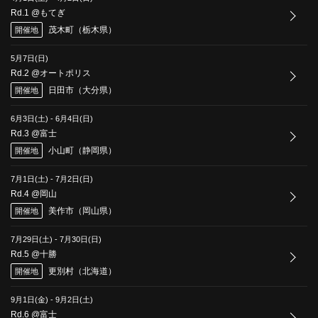
Rd.1 @もてぎ
茂木町（栃木県）
開催地
5月7日(日)
Rd.2 @オートポリス
日田市（大分県）
開催地
6月3日(土)
-
6月4日(日)
Rd.3 @富士
小山町（静岡県）
開催地
7月1日(土)
-
7月2日(日)
Rd.4 @岡山
美作市（岡山県）
開催地
7月29日(土)
-
7月30日(日)
Rd.5 @十勝
更別村（北海道）
開催地
9月1日(金)
-
9月2日(土)
Rd.6 @富士