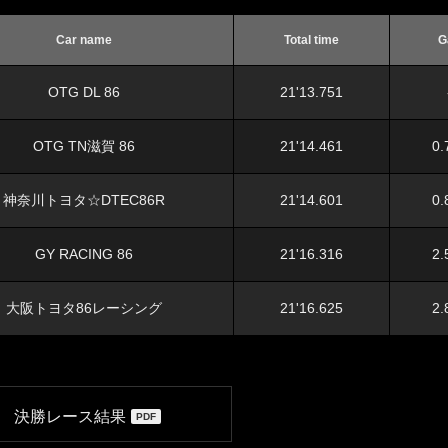
Car name
Total time
G
OTG DL 86
21'13.751
OTG TN滋賀 86
21'14.461
0.
神奈川トヨタ☆DTEC86R
21'14.601
0.
GY RACING 86
21'16.316
2.
大阪トヨタ86レーシング
21'16.625
2.
決勝レース結果