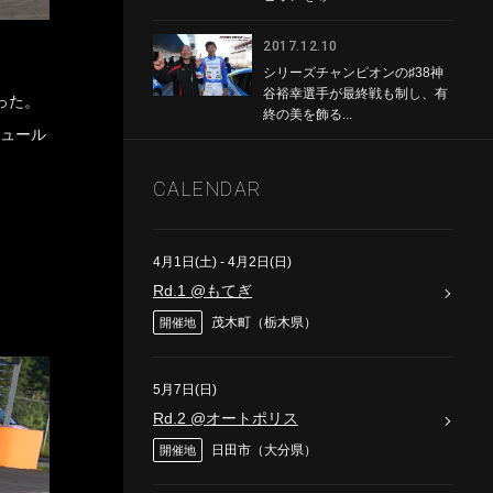
2017.12.10
シリーズチャンピオンの♯38神
谷裕幸選手が最終戦も制し、有
った。
終の美を飾る...
ジュール
CALENDAR
4月1日(土)
-
4月2日(日)
Rd.1 @もてぎ
茂木町（栃木県）
開催地
5月7日(日)
Rd.2 @オートポリス
日田市（大分県）
開催地