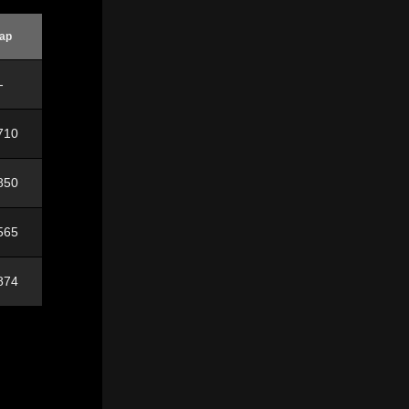
ap
-
710
850
565
874