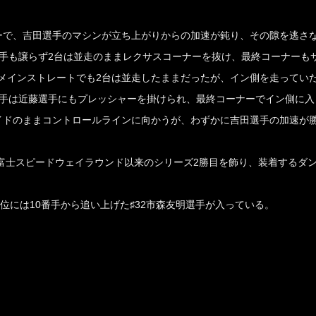
で、吉田選手のマシンが立ち上がりからの加速が鈍り、その隙を逃さ
選手も譲らず2台は並走のままレクサスコーナーを抜け、最終コーナーも
メインストレートでも2台は並走したままだったが、イン側を走ってい
選手は近藤選手にもプレッシャーを掛けられ、最終コーナーでイン側に入
イドのままコントロールラインに向かうが、わずかに吉田選手の加速が
戦富士スピードウェイラウンド以来のシリーズ2勝目を飾り、装着するダ
位には10番手から追い上げた♯32市森友明選手が入っている。