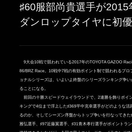
♯60服部尚貴選手が20
ダンロップタイヤに初
9大会10戦で競われている2017年のTOYOTA GAZOO Raci
86/BRZ Race。10戦中7戦の有効ポイント制で競われるプ
ョナルシリーズは、いよいよ終盤のシリーズランキング争い
ることになる。
前回の十勝スピードウェイラウンドで、2連勝を飾りポイ
キングで4位まで浮上した♯369平中克幸選手がどのような活
るのか、そしてシーズン序盤からトップ争いを行なってきた♯
雅弘選手、♯97近藤翼選手、♯31青木孝行選手がポイントラ