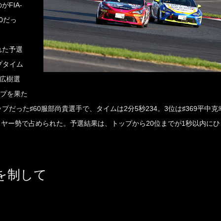
FIA-
0だっ
れた予選
プタイム
田広樹選
ップを果た
だった♯60服部尚貴選手で、タイムは2分5秒234。3位は♯369平中克
ドイヤー勢で占められた。予選結果は、トップから20位までが1秒以内に
を制して