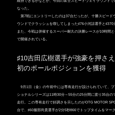
維持できるかなどが、今回の富士スピードウェイラウンドで
なった。
第7戦にエントリーしたのは37台だったが、十勝スピード
ウンドでクラッシュを喫してしまった♯76小河諒選手と♯3
また、今戦は併催するスーパー耐久の決勝レースが10時間と
で開催されている。
♯10吉田広樹選手が強豪を押さ
初のポールポジションを獲得
9月1日（金）の午前中には専有走行が設けられていて、プ
ショナルシリーズは11時30分～55分の25分間に渡り35台の
走行。この専有走行で好調さを示したのがOTG MOTOR SPO
台で、♯60服部尚貴選手が2分5秒866でトップタイムをマー