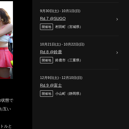
9月30日(土)
-
10月1日(日)
Rd.7 @SUGO
村田町（宮城県）
開催地
10月21日(土)
-
10月22日(日)
Rd.8 @鈴鹿
鈴鹿市（三重県）
開催地
12月9日(土)
-
12月10日(日)
Rd.9 @富士
小山町（静岡県）
開催地
の状態で
お互い
バトルと