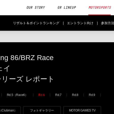
OUR STORY
GR LINEUP
MOTORSPORTS
リザルト＆ポイントランキング
エントラント向け
参加方
ing
86/BRZ Race
ェイ
シリーズ
レポート
Rd.5（Race6）
Rd.6
Rd.7
Rd.8
Rd.9
Clubman）
フォトギャラリー
MOTOR GAMES TV