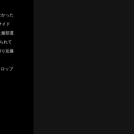
なかった
サイド
た服部選
られて
勝り近藤
ンロップ