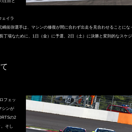
の注目と
ウェイラ
70元嶋佑弥選手は、マシンの修復が間に合わず出走を見合わせることにな
長丁場なために、1日（金）に予選、2日（土）に決勝と変則的なスケ
えて
ロフェッ
マシンが
RTSの2
ク。そし