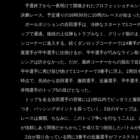
予選終了から一夜明けて開催されたプロフェッショナルシ
決勝レース。予定通りの16時30分に10周のレースが始まっ
ポールポジションの吉田選手は、冷静なスタートで1コー
ップで通過。後続の上位陣もトラブルなく、グリッド順のま
ンコーナーに進入する。続くダンロップコーナーでは4番手の
翼選手が平中選手に仕掛けるが、平中選手が巧みなライン取
シングは許さなかった。だが、最終コーナーからの脱出で近
平中選手に再び並び掛けて1コーナーで3番手に浮上。2周目
時点で、先頭から吉田選手、服部選手、近藤選手、平中選手、
井翔選手のトップ5の並びとなった。
トップを走る吉田選手の背後には1秒以内でピッタリと服
つき、パッシングポイントを探っていく。2台のギャップは、3周
レースは展開。ちなみに、このトップ争いを行なう二人は、
が信頼しあう関係だからからこそ成り立つ拮抗したバトルが
2台が競り合っている間に3番手の近藤選手がファステスト