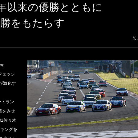
15年以来の優勝とともに
優勝をもたらす
ng
ロフェッシ
が激化す
ントラン
躍をみせ
1佐々木
ンキングを