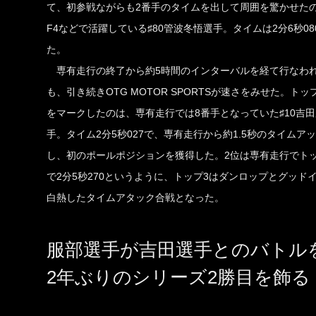
て、初参戦ながらも2番手のタイムを出して周囲を驚かせたのが
F4などで活躍している♯80管波冬悟選手。タイムは2分6秒08
た。
専有走行の終了から約5時間のインターバルを経て行なわ
も、引き続きOTG MOTOR SPORTSが速さをみせた。トッ
をマークしたのは、専有走行では8番手となっていた♯10吉
手。タイム2分5秒027で、専有走行から約1.5秒のタイムア
し、初のポールポジションを獲得した。2位は専有走行でトップ
で2分5秒270というように、トップ3はダンロップとグッ
白熱したタイムアタック合戦となった。
服部選手が吉田選手とのバトル
2年ぶりのシリーズ2勝目を飾る