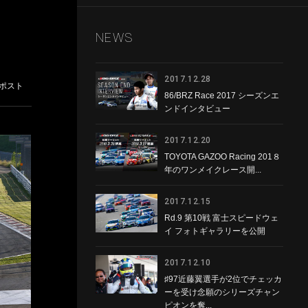
NEWS
2017.12.28
86/BRZ Race 2017 シーズンエ
ンドインタビュー
2017.12.20
TOYOTA GAZOO Racing 201８
年のワンメイクレース開...
2017.12.15
Rd.9 第10戦 富士スピードウェ
イ フォトギャラリーを公開
2017.12.10
♯97近藤翼選手が2位でチェッカ
ーを受け念願のシリーズチャン
ピオンを奪...