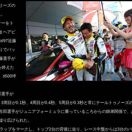
リーズの
た。
ナーをト
まヘアピ
♯97近藤
りでパッ
藤選手が
を終えた
♯500坪
部選手が
目が0.1秒、4周目が0.4秒、5周目が0.3秒と常にテールトゥノーズ
吉田選手がジュニアフォーミュラに乗っているころからの師弟関係で、
繰り広げられた。
ラップをマークし、トップ2台の背後に迫り、レース中盤からは3台の