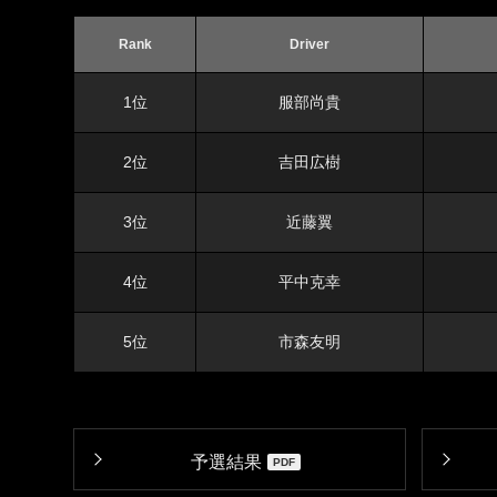
Rank
Driver
1位
服部尚貴
2位
吉田広樹
3位
近藤翼
4位
平中克幸
5位
市森友明
予選結果