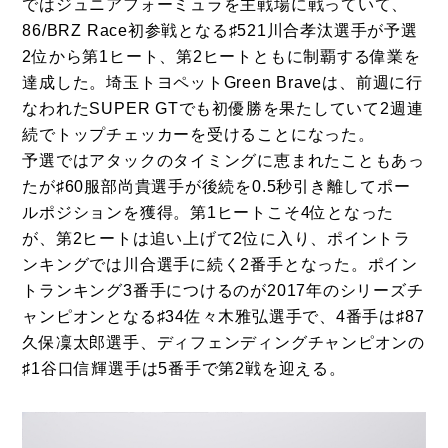
ではジュニアフォーミュラを主戦場に戦っていて、
86/BRZ Race初参戦となる♯521川合孝汰選手が予選
2位から第1ヒート、第2ヒートともに制覇する偉業を
達成した。埼玉トヨペットGreen Braveは、前週に行
なわれたSUPER GTでも初優勝を果たしていて2週連
続でトップチェッカーを受けることになった。
予選ではアタックのタイミングに恵まれたこともあっ
たが♯60服部尚貴選手が後続を0.5秒引き離してポー
ルポジションを獲得。第1ヒートこそ4位となった
が、第2ヒートは追い上げて2位に入り、ポイントラ
ンキングでは川合選手に続く2番手となった。ポイン
トランキング3番手につけるのが2017年のシリーズチ
ャンピオンとなる♯34佐々木雅弘選手で、4番手は♯87
久保凜太郎選手、ディフェンディングチャンピオンの
♯1谷口信輝選手は5番手で第2戦を迎える。