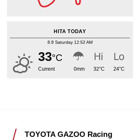
HITA TODAY
8.8 Saturday 12:52 AM
33
°C
Current
0
mm
32
°C
24
°C
TOYOTA GAZOO Racing