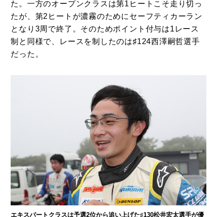
た。一方のオープンクラスは第1ヒートこそ走り切っ
たが、第2ヒートが濃霧のためにセーフティカーラン
となり3周で終了。そのためポイント付与は1レース
制と同様で、レースを制したのは♯124西澤嗣哲選手
だった。
エキスパートクラスは予選2位から追い上げた♯130松井宏太選手が優