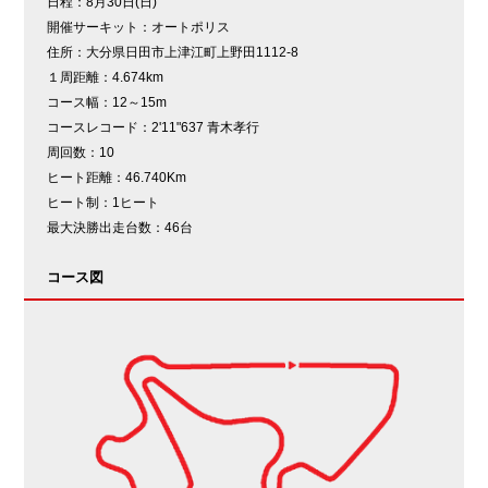
日程：
8月30日(日)
開催サーキット：
オートポリス
住所：
大分県日田市上津江町上野田1112-8
１周距離：
4.674km
コース幅：
12～15m
コースレコード：
2'11"637 青木孝行
周回数：
10
ヒート距離：
46.740Km
ヒート制：
1ヒート
最大決勝出走台数：
46台
コース図