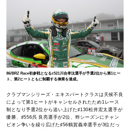
86/BRZ Race初参戦となる♯521川合孝汰選手が予選2位から第1ヒー
ト、第2ヒートともに制覇する偉業を達成。
クラブマンシリーズ・エキスパートクラスは天候不良
によって第1ヒートがキャンセルされたため1レース
制となり予選2位から追い上げた♯130松井宏太選手が
優勝、♯556呉 良亮選手が2位、昨シーズンにチャン
ピオン争いを繰り広げた♯56鶴賀義幸選手が3位だっ