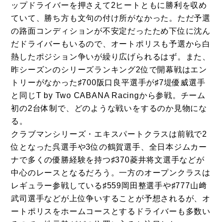
ップドライバーを押さえて2ヒートともに勝利を収め
ていて、勝ち方も文句の付け所がなかった。ただ予選
の路面コンディションが不安定だったため下位に沈ん
だドライバーもいるので、オートポリスも予選から白
熱したポジション争いが繰り広げられるはず。また、
昨シーズンのシリーズランキング2位で開幕戦はエン
トリーがなかった♯700阪口良平選手が♯7堤優威選手
と同じT by Two CABANA Racingから参戦。チーム
初の2台体制で、どのような戦いをするのか見物にな
る。
クラブマンシリーズ・エキスパートクラスは前戦で2
位となった呉選手や3位の鶴賀選手、全日本ジムカー
ナで多くの優勝経験を持つ♯370菱井将文選手などが
中心のレースとなるだろう。一方のオープンクラスは
レギュラー参戦している♯559岡田整選手や♯777山﨑
武司選手などが上位争いすることが予想されるが、オ
ートポリスをホームコースとするドライバーも多数い