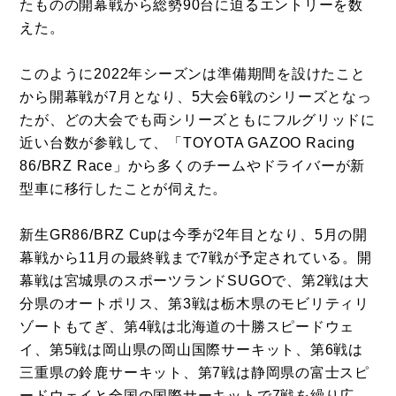
たものの開幕戦から総勢90台に迫るエントリーを数
えた。
このように2022年シーズンは準備期間を設けたこと
から開幕戦が7月となり、5大会6戦のシリーズとなっ
たが、どの大会でも両シリーズともにフルグリッドに
近い台数が参戦して、「TOYOTA GAZOO Racing
86/BRZ Race」から多くのチームやドライバーが新
型車に移行したことが伺えた。
新生GR86/BRZ Cupは今季が2年目となり、5月の開
幕戦から11月の最終戦まで7戦が予定されている。開
幕戦は宮城県のスポーツランドSUGOで、第2戦は大
分県のオートポリス、第3戦は栃木県のモビリティリ
ゾートもてぎ、第4戦は北海道の十勝スピードウェ
イ、第5戦は岡山県の岡山国際サーキット、第6戦は
三重県の鈴鹿サーキット、第7戦は静岡県の富士スピ
ードウェイと全国の国際サーキットで7戦を繰り広