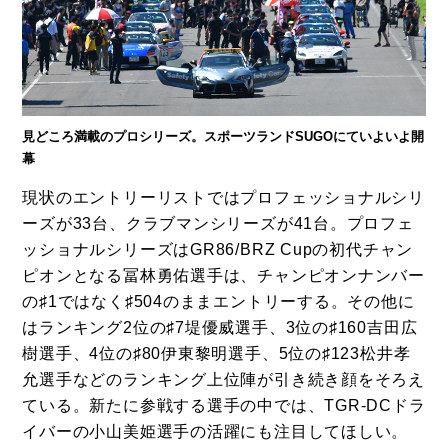
見どころ満載のプロシリーズ。スポーツランドSUGOにていよいよ開
幕
現状のエントリーリストではプロフェッショナルシリ
ーズが33台、クラブマンシリーズが41台。プロフェ
ッショナルシリーズはGR86/BRZ Cupの初代チャン
ピオンとなる冨林勇佑選手は、チャンピオンナンバー
の♯1ではなく♯504のままエントリーする。その他に
はランキング2位の♯7堤優威選手、3位の♯160吉田広
樹選手、4位の♯80伊東黎明選手、5位の♯123松井孝
允選手などのランキング上位陣が引き続き顔をそろえ
ている。新たに参戦する選手の中では、TGR-DCドラ
イバーの小山美姫選手の活躍にも注目してほしい。