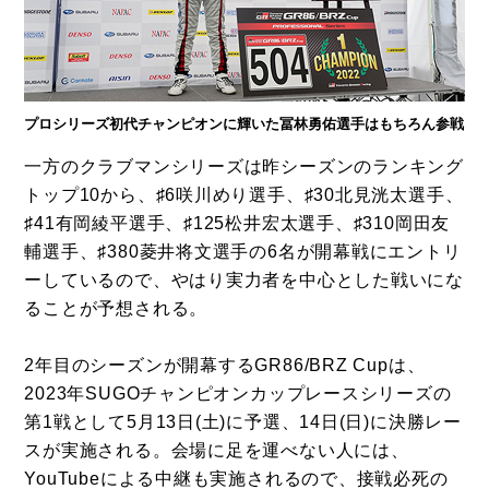
プロシリーズ初代チャンピオンに輝いた冨林勇佑選手はもちろん参戦
一方のクラブマンシリーズは昨シーズンのランキング
トップ10から、♯6咲川めり選手、♯30北見洸太選手、
♯41有岡綾平選手、♯125松井宏太選手、♯310岡田友
輔選手、♯380菱井将文選手の6名が開幕戦にエントリ
ーしているので、やはり実力者を中心とした戦いにな
ることが予想される。
2年目のシーズンが開幕するGR86/BRZ Cupは、
2023年SUGOチャンピオンカップレースシリーズの
第1戦として5月13日(土)に予選、14日(日)に決勝レー
スが実施される。会場に足を運べない人には、
YouTubeによる中継も実施されるので、接戦必死の