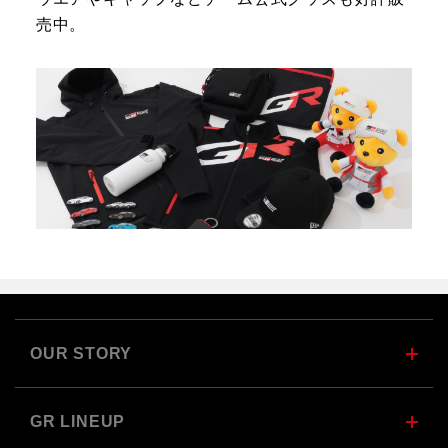
売中。
OUR STORY
GR LINEUP