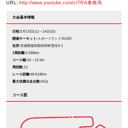
URL:
http://www.youtube.com/c/TRA事務局
大会基本情報
日程:
5月13日(土)～14日(日)
開催サーキット:
スポーツランドSUGO
住所:
宮城県柴田郡村田町菅生6-1
1周距離:
3.586km
コース幅:
10～12.5m
周回数:
13
レース距離:
46.618Km
最大決勝出走台数:
45台
コース図