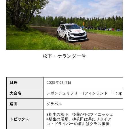
松下・ケランダー号
日程
2025年6月7日
大会名
レボンチュリラリー (フィンランド F-cup 第3
路面
グラベル
3期生の松下、後藤が1-2フィニッシュ
トピックス
4期生の尾形、柳杭田は共にリタイア
コ・ドライバーの前川はクラス優勝