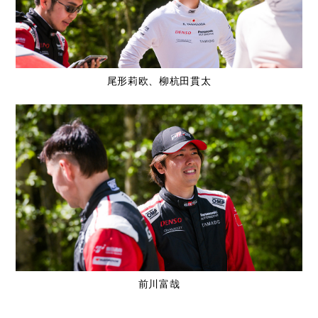
尾形莉欧、柳杭田貫太
前川富哉