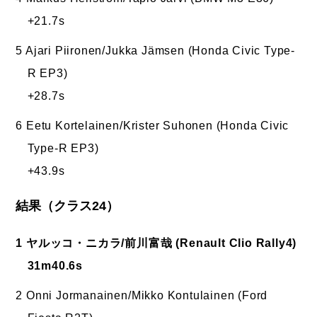
+21.7s
5 Ajari Piironen/Jukka Jämsen (Honda Civic Type-
R EP3)
+28.7s
6 Eetu Kortelainen/Krister Suhonen (Honda Civic
Type-R EP3)
+43.9s
結果（クラス24）
1 ヤルッコ・ニカラ/前川富哉 (Renault Clio Rally4)
31m40.6s
2 Onni Jormanainen/Mikko Kontulainen (Ford