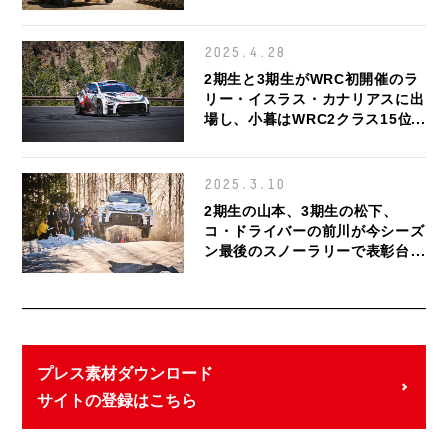
15、23位で、松下はWRC3クラ
ス6位で完走
2025.4.28
2期生と3期生がWRC初開催のラ
リー・イスラス・カナリアスに出
場し、小暮はWRC2クラス15位
で、松下と後藤はWRC3クラス
4、5位で完走
2025.3.10
2期生の山本、3期生の松下、
コ・ドライバーの前川が今シーズ
ン最後のスノーラリーで表彰台を
獲得
プレス素材ダウンロード
サイトの登録はこちら