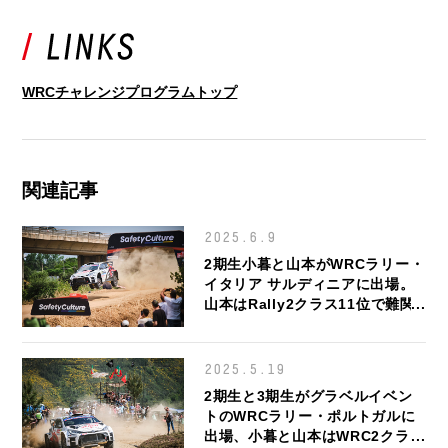
WRCチャレンジプログラムトップ
関連記事
2025.6.9
2期生小暮と山本がWRCラリー・
イタリア サルディニアに出場。
山本はRally2クラス11位で難関
ラリーを走り切る
2025.5.19
2期生と3期生がグラベルイベン
トのWRCラリー・ポルトガルに
出場、小暮と山本はWRC2クラス