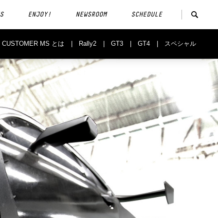
S
ENJOY!
NEWSROOM
SCHEDULE
CUSTOMER MS とは
Rally2
GT3
GT4
スペシャル