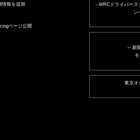
に詳細情報を追加
－WRCドライバー
ン
acingページ公開
─ 新
モ
東京オ