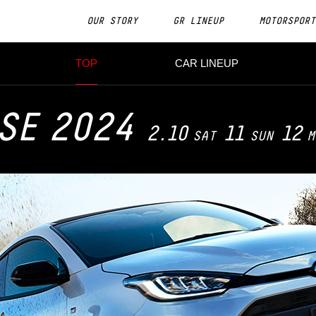
OUR STORY
GR LINEUP
MOTORSPORT
TOP
CAR LINEUP
SE
2024
2.10
11
12
SAT
SUN
M