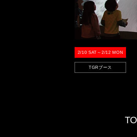
2/10 SAT～2/12 MON
TGRブース
T