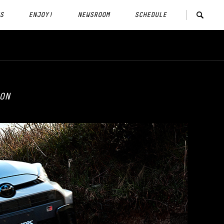
S
ENJOY!
NEWSROOM
SCHEDULE
ON