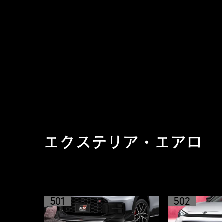
性能を引き出すこと
で、上質な乗り心地と
車との一体感を感じる
操縦安定性を実現しま
す。
エクステリア・エアロ
501
502