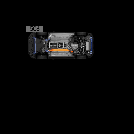
506
GR「パフォーマン
®
スダンパー
」
＋サポートブレー
スセット