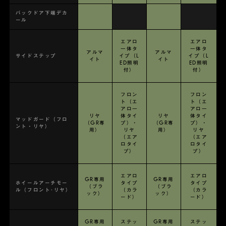
バックドア下端デカ
ール
エアロ
エアロ
一体タ
一体タ
アルマ
アルマ
サイドステップ
イプ（L
イプ（L
イト
イト
ED照明
ED照明
付）
付）
フロン
フロン
ト（エ
ト（エ
アロ一
アロ一
リヤ
体タイ
リヤ
体タイ
マッドガード（フロ
（GR専
プ）・
（GR専
プ）・
ント・リヤ）
用）
リヤ
用）
リヤ
（エア
（エア
ロタイ
ロタイ
プ）
プ）
エアロ
エアロ
GR専用
GR専用
ホイールアーチモー
タイプ
タイプ
（ブラ
（ブラ
ル（フロント･リヤ）
（カラ
（カラ
ック）
ック）
ード）
ード）
GR専用
ステッ
GR専用
ステッ