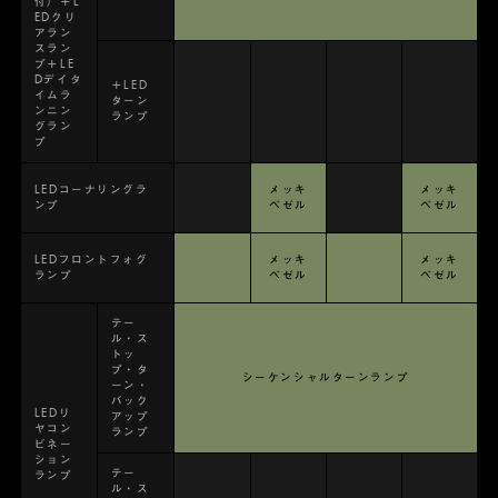
付）＋L
EDクリ
アラン
スラン
プ＋LE
Dデイタ
＋LED
イムラ
ターン
ンニン
ランプ
グラン
プ
LEDコーナリングラ
メッキ
メッキ
ンプ
ベゼル
ベゼル
LEDフロントフォグ
メッキ
メッキ
ランプ
ベゼル
ベゼル
テー
ル・ス
トッ
プ・タ
シーケンシャルターンランプ
ーン・
バック
LEDリ
アップ
ヤコン
ランプ
ビネー
ション
テー
ランプ
ル・ス