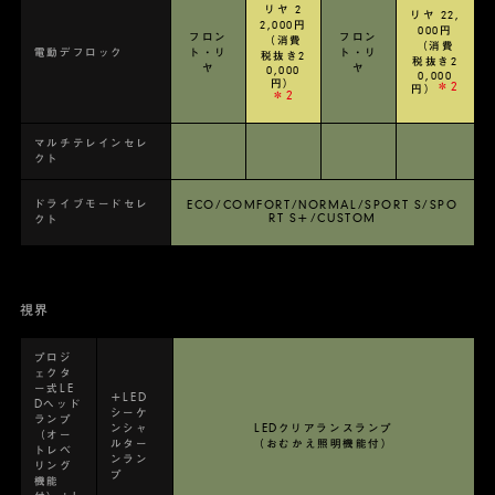
リヤ 2
リヤ 22,
2,000円
000円
フロン
フロン
（消費
（消費
電動デフロック
ト・リ
ト・リ
税抜き2
税抜き2
ヤ
ヤ
0,000
0,000
円）
＊2
円）
＊2
マルチテレインセレ
クト
ドライブモードセレ
ECO/COMFORT/NORMAL/SPORT S/SPO
RT S＋/CUSTOM
クト
視界
プロジ
ェクタ
ー式LE
＋LED
Dヘッド
シーケ
ランプ
ンシャ
LEDクリアランスランプ
（オー
ルター
（おむかえ照明機能付）
トレベ
ンラン
リング
プ
機能