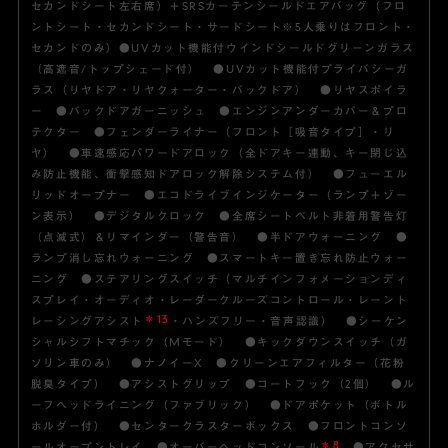
セカンドシート左右席）＋SRSカーテンシールドエアバッグ（フロ
ントシート・セカンドシート・サードシート※5人乗りはフロント・
セカンドのみ）●UVカット機能付ウインドシールドグリーンガラス
（高遮音/トップシェード付） ●UVカット機能付プライバシーガ
ラス（リヤドア・リヤクォーター・バックドア） ●リヤスポイラ
ー ●バックドアガーニッシュ ●エンジンアンダーカバー＆プロ
テクター ●フェンダーライナー（フロント［吸音タイプ］・リ
ヤ） ●車速感応パワードアロック（全ドアキー連動、キー閉じ込
み防止機能、衝撃感知ドアロック解除システム付） ●フューエル
リッドオープナー ●エコドライブインジケーター（ランプ＋ゾー
ン表示） ●デジタルクロック ●全席シートベルト非着用警告灯
（点滅式）＆リマインダー（警告音） ●半ドアウォーニング ●
ランプ消し忘れウォーニング ●スマートキー置き忘れ防止ウォー
ニング ●ステアリングスイッチ（マルチインフォメーションディ
スプレイ・オーディオ・レーダークルーズコントロール・レーント
＊13
レーシングアシスト
・ハンズフリー・音声認識） ●シーケン
シャルシフトマチック（Mモード） ●キックダウンスイッチ（ガ
ソリン車のみ） ●ナノイーX ●クリーンエアフィルター（花粉
脱臭タイプ） ●アシストグリップ ●コートフック（2個） ●ル
ーフヘッドライニング（ファブリック） ●ドアポケット（ボトル
ホルダー付） ●センタークラスターボックス ●フロントコンソ
＊8
ールオープントレイ ●オーバーヘッドコンソール
●アクセサ