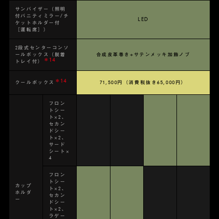
サンバイザー（照明
付バニティミラー/チ
LED
ケットホルダー付
［運転席］）
2段式センターコンソ
ールボックス（脱着
合成皮革巻き+サテンメッキ加飾ノブ
＊14
トレイ付）
＊14
クールボックス
71,500円（消費税抜き65,000円）
フロン
トシー
ト×2、
セカン
ドシー
ト×2、
サード
シート×
4
フロン
トシー
カップ
ト×2、
ホルダ
セカン
ー
ドシー
ト×2、
ラゲー