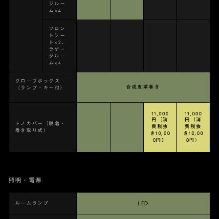
ジルー
ム×4
フロン
トシー
ト×2、
ラゲー
ジルー
ム×4
グローブボックス
合成皮革巻き
（ランプ・キー付）
11,000
11,000
円（消
円（消
トノカバー（脱着・
費税抜
費税抜
巻き取り式）
き10,00
き10,00
0円）
0円）
照明・電源
ルームランプ
LED