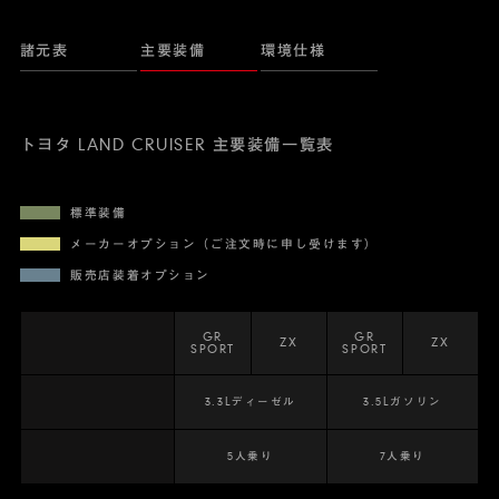
諸元表
主要装備
環境仕様
トヨタ LAND CRUISER 主要装備一覧表
標準装備
メーカーオプション（ご注文時に申し受けます）
販売店装着オプション
GR
GR
ZX
ZX
SPORT
SPORT
3.3Lディーゼル
3.5Lガソリン
5人乗り
7人乗り