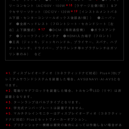
＊18
リーコンセント（AC100V・100W
［ラゲージ左側1個］）＆ア
＊19
クセサリーソケット（DC12V・120W
［インストルメントパネ
ル下部・センターコンソールボックス後部各1個］） ●ニーパッ
ド ●全席ヘッドレスト（フロントシート・セカンドシート［左
＊17
右］上下調整式）
●DCM（専用通信機） ●ガラスアンテ
ナ ●シャークフィンアンテナ ●HDMI入力端子（フロント）
●工具（ジャッキ、ジャッキハンドル、プライヤー、スパナ、ハブ
ナットレンチ、ドライバー、プラグレンチ等※プラグレンチはガソ
リン車のみ） など
＊1.
ディスプレイオーディオ（コネクティッドナビ対応）Plus＋JBLプ
レミアムサウンドシステムを装着した場合、AVSはNAVI･AI-AVSとな
ります。
®
＊2.
電動リヤデフロックを装着した場合、トルセン
LSD（リヤ）は非
装着となります。
＊3.
ターンランプはバルブタイプとなります。
＊4.
字光式ナンバープレートは装着できません。
＊5.
マルチテレインモニターはディスプレイオーディオ（コネクティッ
ドナビ対応）Plusとセットでメーカーオプション。
＊6.
プリテンショナー機構は衝突の条件によっては作動しない場合があ