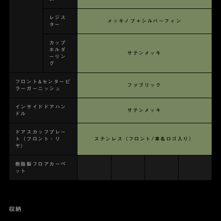
レジス
メッキノブ＋シルバーフィン
ター
カップ
ホルダ
サテンメッキ
ーリン
グ
フロント&センターピ
ファブリック
ラーガーニッシュ
インサイドドアハン
サテンメッキ
ドル
ドアスカッフプレー
ト（フロント・リ
ステンレス（フロント/車名ロゴ入り）
ヤ）
樹脂製フロアカーペ
ット
収納