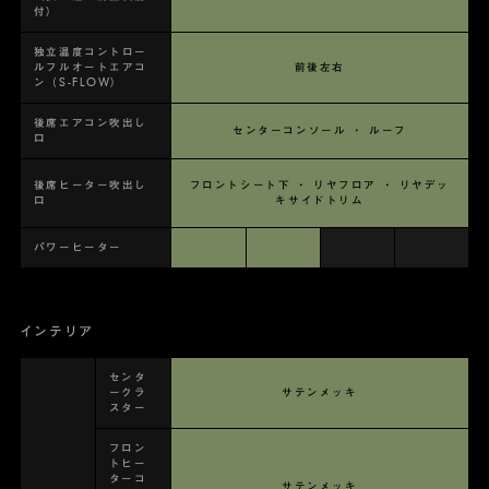
付）
独立温度コントロー
ルフルオートエアコ
前後左右
ン（S-FLOW）
後席エアコン吹出し
センターコンソール ・ ルーフ
口
後席ヒーター吹出し
フロントシート下 ・ リヤフロア ・ リヤデッ
口
キサイドトリム
パワーヒーター
インテリア
センタ
ークラ
サテンメッキ
スター
フロン
トヒー
ターコ
サテンメッキ