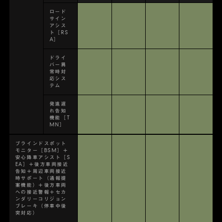
ロード
サイン
アシス
ト［RS
A］
ドライ
バー異
常時対
応シス
テム
発進遅
れ告知
機能［T
MN］
ブラインドスポット
モニター［BSM］＋
安心降車アシスト［S
EA］＋後方車両接近
告知＋周辺車両接近
時サポート（通報提
案機能）＋後方車両
への接近警報＋セカ
ンダリーコリジョン
ブレーキ（停車中後
突対応）