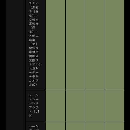
フティ
（歩行
者［昼
夜］・
自転車
運転者
［昼
夜］・
自動二
輪車
［昼］
検知機
能付衝
突回避
支援タ
イプ/ミ
リ波レ
ーダー
＋単眼
カメラ
方式）
レーン
トレー
シング
アシス
ト［LT
A］
レーン