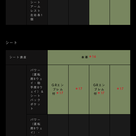
シート
アーム
レスト
左右各1
個
シート
＊16
シート表皮
本革
パワー
（運転
席8ウェ
イ・助
GRエン
GRエン
手席8ウ
＊17
＊17
ブレム
ブレム
ェイ）&
＊17
＊17
付
付
シート
バック
ポケッ
ト
パワー
（運転
席8ウェ
イ）・