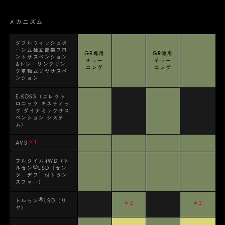
メカニズム
ダブルウィッシュボ
ーン式独立懸架フロ
GR専用
GR専用
ントサスペンション
チュー
チュー
&トレーリングリン
ニング
ニング
ク車軸式リヤサスペ
ンション
E-KDSS（エレクト
ロニック キネティッ
ク ダイナミックサス
ペンション システ
ム）
＊1
AVS
フルタイム4WD（ト
®
ルセン
LSD［セン
ターデフ］付トラン
スファー）
®
トルセン
LSD（リ
＊2
＊2
ヤ）