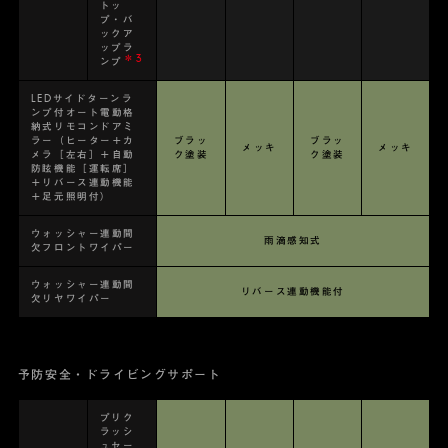
トッ
プ・バ
ックア
ップラ
＊3
ンプ
LEDサイドターンラ
ンプ付オート電動格
納式リモコンドアミ
ラー（ヒーター＋カ
ブラッ
ブラッ
メッキ
メッキ
メラ［左右］＋自動
ク塗装
ク塗装
防眩機能［運転席］
＋リバース連動機能
＋足元照明付）
ウォッシャー連動間
雨滴感知式
欠フロントワイパー
ウォッシャー連動間
リバース連動機能付
欠リヤワイパー
予防安全・ドライビングサポート
プリク
ラッシ
ュセー