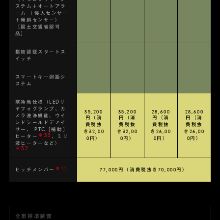
ステム＋オートアラ
ーム ＋侵入センサー
＋傾斜センサー）
［国土交通省認可
品］
指紋認証スタートス
イッチ
スマートキー測距シ
ステム
寒冷地仕様（LEDリ
ヤフォグランプ、カ
35,200
35,200
28,600
28,600
メラ洗浄機能、ウイ
円（消
円（消
円（消
円（消
ンドシールドデアイ
費税抜
費税抜
費税抜
費税抜
サー、 PTC［補助］
き32,00
き32,00
き26,00
き26,00
＊33
ヒーター
、ミリ
0円）
0円）
0円）
0円）
波ヒーターなど）
＊32
＊11
ヒッチメンバー
77,000円（消費税抜き70,000円）
全車標準装備