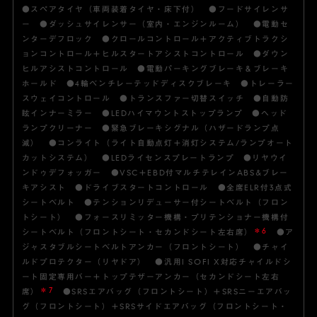
●スペアタイヤ（車両装着タイヤ・床下付） ●フードサイレンサ
ー ●ダッシュサイレンサー（室内・エンジンルーム） ●電動セ
ンターデフロック ●クロールコントロール＋アクティブトラクシ
ョンコントロール＋ヒルスタートアシストコントロール ●ダウン
ヒルアシストコントロール ●電動パーキングブレーキ＆ブレーキ
ホールド ●4輪ベンチレーテッドディスクブレーキ ●トレーラー
スウェイコントロール ●トランスファー切替スイッチ ●自動防
眩インナーミラー ●LEDハイマウントストップランプ ●ヘッド
ランプクリーナー ●緊急ブレーキシグナル（ハザードランプ点
滅） ●コンライト（ライト自動点灯＋消灯システム/ランプオート
カットシステム） ●LEDライセンスプレートランプ ●リヤウイ
ンドゥデフォッガー ●VSC＋EBD付マルチテレインABS&ブレー
キアシスト ●ドライブスタートコントロール ●全席ELR付3点式
シートベルト ●テンションリデューサー付シートベルト（フロン
トシート） ●フォースリミッター機構・プリテンショナー機構付
＊6
シートベルト（フロントシート・セカンドシート左右席）
●ア
ジャスタブルシートベルトアンカー（フロントシート） ●チャイ
ルドプロテクター（リヤドア） ●汎用I SOFI X対応チャイルドシ
ート固定専用バー＋トップテザーアンカー（セカンドシート左右
＊7
席）
●SRSエアバッグ（フロントシート）＋SRSニーエアバッ
グ（フロントシート）＋SRSサイドエアバッグ（フロントシート・