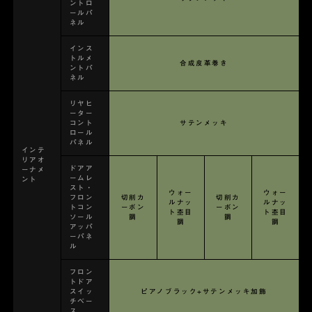
ントロ
ールパ
ネル
インス
トルメ
合成皮革巻き
ントパ
ネル
リヤヒ
ーター
コント
サテンメッキ
ロール
パネル
インテ
リアオ
ドアア
ーナメ
ームレ
ント
スト・
ウォー
ウォー
フロン
切削カ
切削カ
ルナッ
ルナッ
トコン
ーボン
ーボン
ト杢目
ト杢目
ソール
調
調
調
調
アッパ
ーパネ
ル
フロン
トドア
スイッ
ピアノブラック+サテンメッキ加飾
チベー
ス