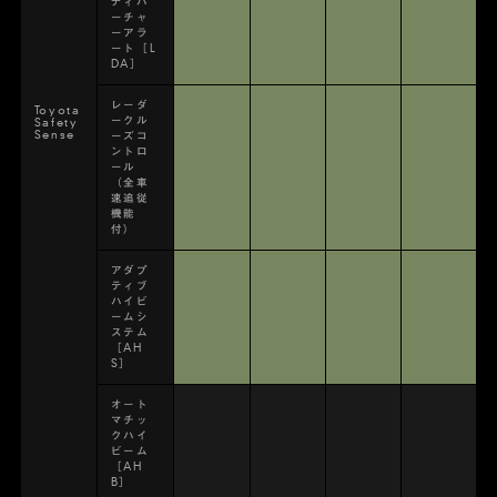
ディパ
ーチャ
ーアラ
ート［L
DA］
レーダ
Toyota
ークル
Safety
Sense
ーズコ
ントロ
ール
（全車
速追従
機能
付）
アダプ
ティブ
ハイビ
ームシ
ステム
［AH
S］
オート
マチッ
クハイ
ビーム
［AH
B］