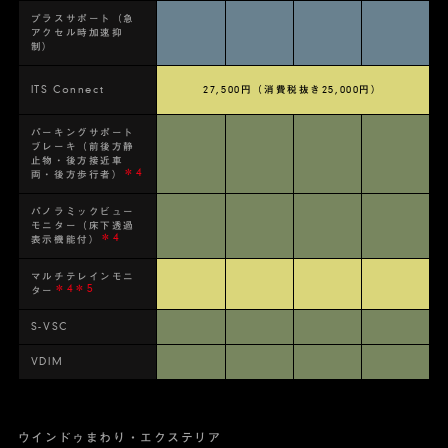
プラスサポート（急
アクセル時加速抑
制）
ITS Connect
27,500円（消費税抜き25,000円）
パーキングサポート
ブレーキ（前後方静
止物・後方接近車
＊4
両・後方歩行者）
パノラミックビュー
モニター（床下透過
＊4
表示機能付）
マルチテレインモニ
＊4＊5
ター
S-VSC
VDIM
ウインドゥまわり・エクステリア