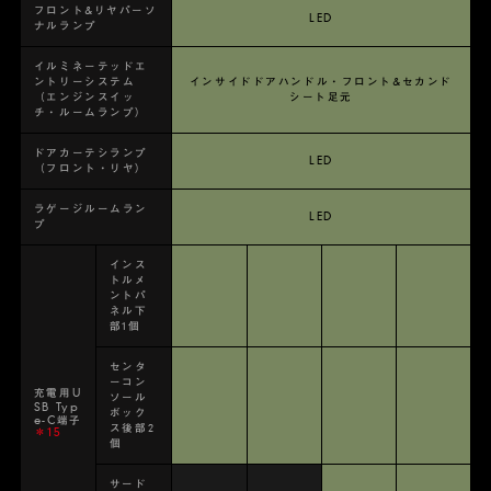
フロント&リヤパーソ
LED
ナルランプ
イルミネーテッドエ
ントリーシステム
インサイドドアハンドル・フロント&セカンド
（エンジンスイッ
シート足元
チ・ルームランプ）
ドアカーテシランプ
LED
（フロント・リヤ）
ラゲージルームラン
LED
プ
インス
トルメ
ントパ
ネル下
部1個
センタ
ーコン
充電用U
ソール
SB Typ
ボック
e-C端子
ス後部2
＊15
個
サード