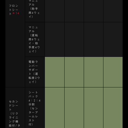
マニュ
アル
フロン
（助手
トシー
席4ウェ
＊14
ト
イ）
マニュ
アル
（運転
席6ウェ
イ・助
手席4ウ
ェイ）
電動ラ
ンバー
サポー
ト（運
転席2ウ
ェイ）
シート
バック
4：2：4
セカン
分割
ドシー
（セン
ト
ターア
（リク
ームレ
ライニ
スト
ング機
付）
能付/タ