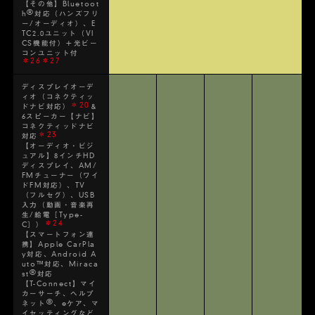
【その他】Bluetoot
®
h
対応（ハンズフリ
ー/オーディオ）、E
TC2.0ユニット（VI
CS機能付）＋光ビー
コンユニット付
＊26＊27
ディスプレイオーデ
ィオ（コネクティッ
＊20
ドナビ対応）
＆
6スピーカー【ナビ】
コネクティッドナビ
＊23
対応
【オーディオ・ビジ
ュアル】8インチHD
ディスプレイ、AM/
FMチューナー（ワイ
ドFM対応）、TV
（フルセグ）、USB
入力（動画・音楽再
生/給電［Type-
＊24
C］）
【スマートフォン連
携】Apple CarPla
y対応、Android A
uto™対応、Miraca
®
st
対応
【T-Connect】マイ
カーサーチ、ヘルプ
®
ネット
、eケア、マ
イセッティングなど