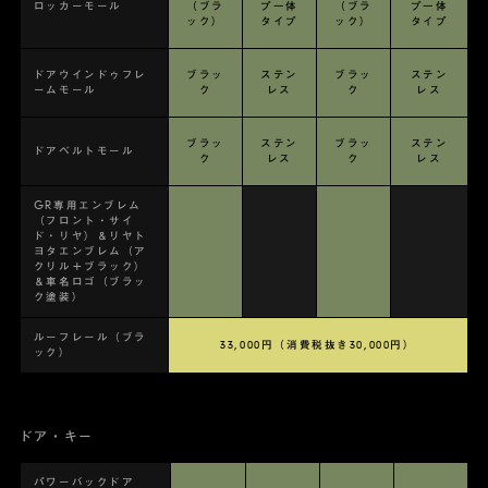
ロッカーモール
（ブラ
プ一体
（ブラ
プ一体
ック）
タイプ
ック）
タイプ
ドアウインドゥフレ
ブラッ
ステン
ブラッ
ステン
ームモール
ク
レス
ク
レス
ブラッ
ステン
ブラッ
ステン
ドアベルトモール
ク
レス
ク
レス
GR専用エンブレム
（フロント・サイ
ド・リヤ）＆リヤト
ヨタエンブレム（ア
クリル＋ブラック）
＆車名ロゴ（ブラッ
ク塗装）
ルーフレール（ブラ
33,000円（消費税抜き30,000円）
ック）
ドア・キー
パワーバックドア