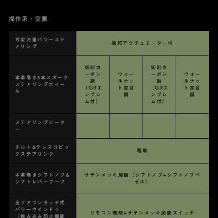
操作系・空調
可変流量パワーステ
操舵アクチュエーター付
アリング
切削カ
切削カ
ーボン
ウォー
ーボン
ウォー
本革巻き3本スポーク
調
ルナッ
調
ルナッ
ステアリングホイー
（GRエ
ト杢目
（GRエ
ト杢目
ル
ンブレ
調
ンブレ
調
ム付）
ム付）
ステアリングヒータ
ー
チルト&テレスコピッ
電動
クステアリング
本革巻きシフトノブ&
サテンメッキ加飾（シフトノブ+シフトノブベ
シフトレバーブーツ
ゼル）
全ドアワンタッチ式
パワーウインドゥ
リモコン機能+サテンメッキ加飾スイッチ
（挟み込み防止機能