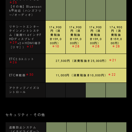
＊25
【その他】Bluetoot
®
h
対応（ハンズフリ
ー/オーディオ）
リヤシートエンター
174,900
174,900
174,900
174,900
テインメントシステ
円（消
円（消
円（消
円（消
ム（後席11.6インチF
費税抜
費税抜
費税抜
費税抜
HDディスプレイ
き159,0
き159,0
き159,0
き159,0
＊29
×2＋HDMI端子
00円）
00円）
00円）
00円）
＊10
＊28
＊28
＊28
＊17
［リヤ］）
ETC2.0ユニット
＊21
27,500円（消費税抜き25,000円）
＊26
＊30
＊22
ETC車載器
11,000円（消費税抜き10,000円）
アクティブノイズコ
ントロール
セキュリティ・その他
盗難防止システム
（イモビライザーシ