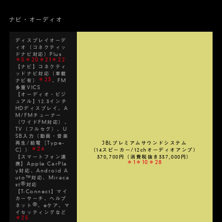
ナビ・オーディオ
ディスプレイオーデ
ィオ（コネクティッ
ドナビ対応）Plus
＊5＊20＊21＊22
【ナビ】コネクティ
ッドナビ対応（車載
＊23
ナビ有）
、FM
多重VICS
【オーディオ・ビジ
ュアル】12.3インチ
HDディスプレイ、A
M/FMチューナー
（ワイドFM対応）、
TV（フルセグ）、U
SB入力（動画・音楽
再生/給電［Type-
JBLプレミアムサウンドシステム
＊24
C］）
（14スピーカー/12chオーディオアンプ）
【スマートフォン連
370,700円（消費税抜き337,000円）
＊1＊10＊28
携】Apple CarPla
y対応、Android A
uto™対応、Miraca
®
st
対応
【T-Connect】マイ
カーサーチ、ヘルプ
®
ネット
、eケア、マ
イセッティングなど
＊25