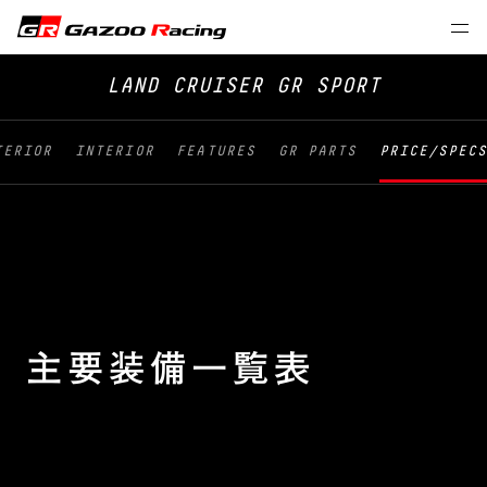
LAND CRUISER GR SPORT
TERIOR
INTERIOR
FEATURES
GR PARTS
PRICE/SPEC
主要装備一覧表