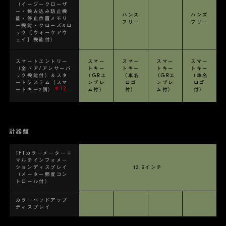
（イージークローザ
ー・挟み込み防止機
ハンズ
ハンズ
能・停止位置メモリ
フリー
フリー
ー機能・クローズ&ロ
ック［ウォークアウ
ェイ］機能付）
スマートエントリー
スマー
スマー
スマー
スマー
（全ドア/アンサーバ
トキー
トキー
トキー
トキー
ック機能付）＆スタ
（GRエ
（車名
（GRエ
（車名
ートシステム（スマ
ンブレ
ロゴ
ンブレ
ロゴ
＊12
ートキー2個）
ム付）
付）
ム付）
付）
計器盤
TFTカラーメーター＋
マルチインフォメー
ションディスプレイ
12.3インチ
（メーター照度コン
トロール付）
カラーヘッドアップ
ディスプレイ