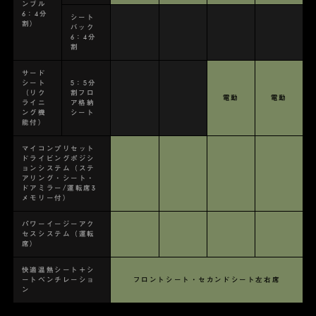
ンブル
6：4分
シート
割）
バック
6：4分
割
サード
シート
5：5分
（リク
割フロ
電動
電動
ライニ
ア格納
ング機
シート
能付）
マイコンプリセット
ドライビングポジシ
ョンシステム（ステ
アリング・シート・
ドアミラー/運転席3
メモリー付）
パワーイージーアク
セスシステム（運転
席）
快適温熱シート＋シ
ートベンチレーショ
フロントシート・セカンドシート左右席
ン