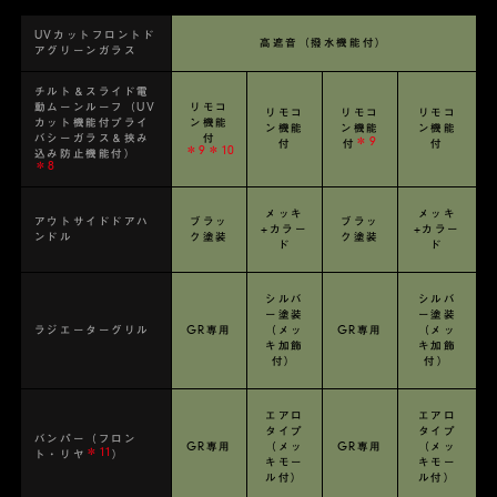
UVカットフロントド
高遮音（撥水機能付）
アグリーンガラス
チルト＆スライド電
動ムーンルーフ（UV
リモコ
リモコ
リモコ
リモコ
カット機能付プライ
ン機能
ン機能
ン機能
ン機能
バシーガラス＆挟み
付
＊9
付
付
付
＊9＊10
込み防止機能付）
＊8
メッキ
メッキ
アウトサイドドアハ
ブラッ
ブラッ
+カラー
+カラー
ンドル
ク塗装
ク塗装
ド
ド
シルバ
シルバ
ー塗装
ー塗装
ラジエーターグリル
GR専用
（メッ
GR専用
（メッ
キ加飾
キ加飾
付）
付）
エアロ
エアロ
タイプ
タイプ
バンパー（フロン
GR専用
（メッ
GR専用
（メッ
＊11
ト・リヤ
）
キモー
キモー
ル付）
ル付）