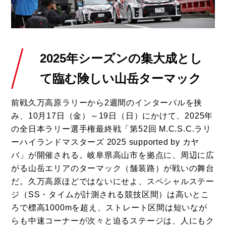
2025年シーズンの集大成とし
て臨む
険しい山岳ターマック
前戦久万高原ラリーから2週間のインターバルを挟
み、10月17日（金）～19日（日）にかけて、2025年
の全日本ラリー選手権最終戦「第52回 M.C.S.C.ラリ
ーハイランドマスターズ 2025 supported by カヤ
バ」が開催される。岐阜県高山市を拠点に、周辺に広
がる山岳エリアのターマック（舗装路）が戦いの舞台
だ。久万高原ほどではないにせよ、スペシャルステー
ジ（SS・タイムが計測される競技区間）は高いとこ
ろで標高1000mを超え、ストレート区間は短いなが
らも中速コーナーが次々と迫るステージは、人にもク