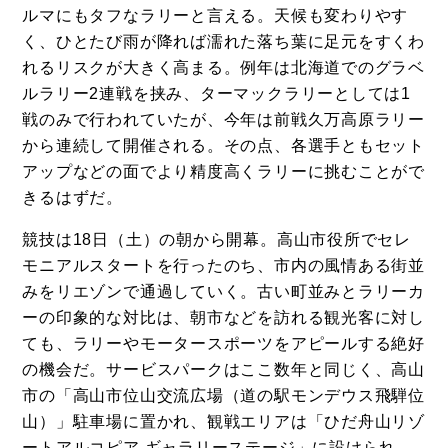
ルマにもタフなラリーと言える。天候も変わりやす
く、ひとたび雨が降れば濡れた落ち葉に足元をすくわ
れるリスクが大きく高まる。例年は北海道でのグラベ
ルラリー2連戦を挟み、ターマックラリーとしては1
戦のみで行われていたが、今年は前戦久万高原ラリー
から連続して開催される。その点、各選手ともセット
アップなどの面でより精度高くラリーに挑むことがで
きるはずだ。
競技は18日（土）の朝から開幕。高山市役所でセレ
モニアルスタートを行ったのち、市内の風情ある街並
みをリエゾンで通過していく。古い町並みとラリーカ
ーの印象的な対比は、朝市などを訪れる観光客に対し
ても、ラリーやモータースポーツをアピールする絶好
の機会だ。サービスパークはここ数年と同じく、高山
市の「高山市位山交流広場（道の駅モンデウス飛騨位
山）」駐車場に置かれ、観戦エリアは「ひだ舟山リゾ
ートアルコピア ギャラリーステージ」に設けられ