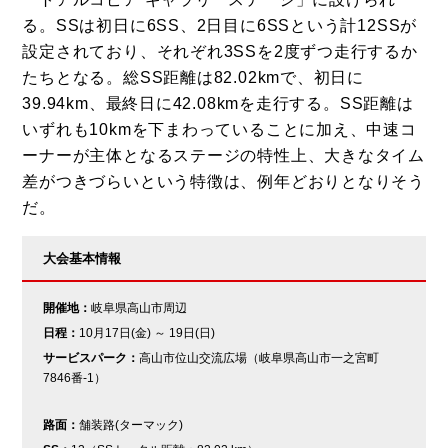
る。SSは初日に6SS、2日目に6SSという計12SSが
設定されており、それぞれ3SSを2度ずつ走行するか
たちとなる。総SS距離は82.02kmで、初日に
39.94km、最終日に42.08kmを走行する。SS距離は
いずれも10kmを下まわっていることに加え、中速コ
ーナーが主体となるステージの特性上、大きなタイム
差がつきづらいという特徴は、例年どおりとなりそう
だ。
大会基本情報
開催地：
岐阜県高山市周辺
日程：
10月17日(金) ～ 19日(日)
サービスパーク：
高山市位山交流広場（岐阜県高山市一之宮町
7846番-1）
路面：
舗装路(ターマック)