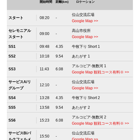
開始時間
距離(km)
ロケーション
位⼭交流広場
スタート
08:20
-
Google Map >>
セレモニアル
高山市役所
09:00
-
スタート
Google Map >>
SS1
09:48
4.35
⽜牧下り Short 1
SS2
10:18
9.54
あたがす 1
アルコピア‐無数河 1
SS3
11:43
6.08
Google Map 観戦コース有料※ >>
サービスA/リ
位⼭交流広場
12:10
-
グループ
Google Map >>
SS4
13:28
4.35
⽜牧下り Short 2
SS5
13:58
9.54
あたがす 2
アルコピア‐無数河 2
SS6
15:23
6.08
Google Map 観戦コース有料※ >>
サービスB/パ
位⼭交流広場
15:50
-
ルクフェルメ
Google Map >>