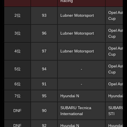
Racing
Opel Astr
2位
93
Lubner Motorsport
Cup
Opel Astr
3位
96
Lubner Motorsport
Cup
Opel Astr
4位
97
Lubner Motorsport
Cup
Opel Astr
5位
94
-
Cup
6位
91
-
Opel Astr
7位
95
Hyundai N
Hyundai I
SUBARU Tecnica
SUBARU 
DNF
90
International
STI
DNF
92
Hyundai N
Hyundai I