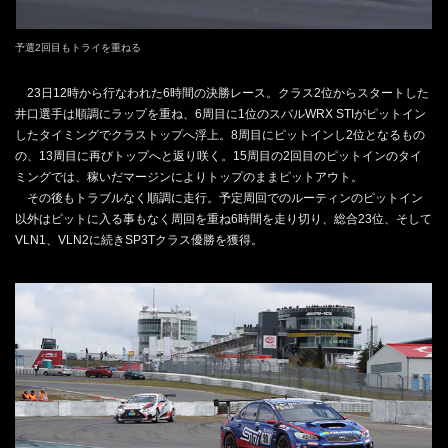
予選2回目もトライを重ねる
23日12時から行なわれた6時間の決勝レース。クラス2位からスタートした
井口選手は順調にラップを重ね、6周目に1位のスバルWRX STIがピットイン
したタイミングでクラストップへ浮上。8周目にピットインし2位となるもの
の、13周目に再びトップへと返り咲く。15周目の2回目のピットインのタイ
ミングでは、稼いだマージンによりトップのままピットアウト。
その後もトラブルなく順調に走行。予定周回でのルーティンのピットイン
以外はピットに入る事もなく周回を重ね6時間を走り切り、総合23位、そして
VLN1、VLN2に続きSP3Tクラス優勝を獲得。