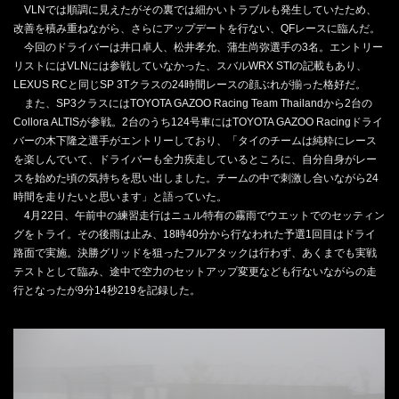
VLNでは順調に見えたがその裏では細かいトラブルも発生していたため、
改善を積み重ねながら、さらにアップデートを行ない、QFレースに臨んだ。
今回のドライバーは井口卓人、松井孝允、蒲生尚弥選手の3名。エントリー
リストにはVLNには参戦していなかった、スバルWRX STIの記載もあり、
LEXUS RCと同じSP 3Tクラスの24時間レースの顔ぶれが揃った格好だ。
また、SP3クラスにはTOYOTA GAZOO Racing Team Thailandから2台の
Collora ALTISが参戦。2台のうち124号車にはTOYOTA GAZOO Racingドライ
バーの木下隆之選手がエントリーしており、「タイのチームは純粋にレース
を楽しんでいて、ドライバーも全力疾走しているところに、自分自身がレー
スを始めた頃の気持ちを思い出しました。チームの中で刺激し合いながら24
時間を走りたいと思います」と語っていた。
4月22日、午前中の練習走行はニュル特有の霧雨でウエットでのセッティン
グをトライ。その後雨は止み、18時40分から行なわれた予選1回目はドライ
路面で実施。決勝グリッドを狙ったフルアタックは行わず、あくまでも実戦
テストとして臨み、途中で空力のセットアップ変更なども行ないながらの走
行となったが9分14秒219を記録した。