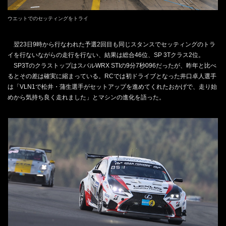
ウエットでのセッティングをトライ
翌23日9時から行なわれた予選2回目も同じスタンスでセッティングのトラ
イを行ないながらの走行を行ない、結果は総合46位、SP 3Tクラス2位。
SP3TのクラストップはスバルWRX STIの9分7秒096だったが、昨年と比べ
るとその差は確実に縮まっている。RCでは初ドライブとなった井口卓人選手
は「VLN1で松井・蒲生選手がセットアップを進めてくれたおかげで、走り始
めから気持ち良く走れました」とマシンの進化を語った。