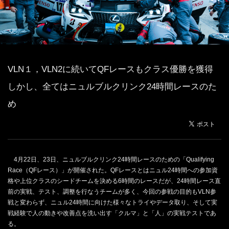
VLN１，VLN2に続いてQFレースもクラス優勝を獲得
しかし、全てはニュルブルクリンク24時間レースのた
め
4月22日、23日、ニュルブルクリンク24時間レースのための「Qualifying
Race（QFレース）」が開催された。QFレースとはニュル24時間への参加資
格や上位クラスのシードチームを決める6時間のレースだが、24時間レース直
前の実戦、テスト、調整を行なうチームが多く、今回の参戦の目的もVLN参
戦と変わらず、ニュル24時間に向けた様々なトライやデータ取り、そして実
戦経験で人の動きや改善点を洗い出す「クルマ」と「人」の実戦テストであ
る。