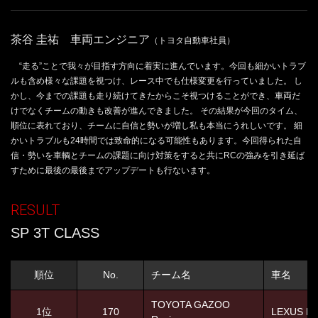
茶谷 圭祐 車両エンジニア
（トヨタ自動車社員）
“走る”ことで我々が目指す方向に着実に進んでいます。今回も細かいトラブ
ルも含め様々な課題を視つけ、レース中でも仕様変更を行っていました。 し
かし、今までの課題も走り続けてきたからこそ視つけることができ、車両だ
けでなくチームの動きも改善が進んできました。 その結果が今回のタイム、
順位に表れており、チームに自信と勢いが増し私も本当にうれしいです。 細
かいトラブルも24時間では致命的になる可能性もあります。今回得られた自
信・勢いを車輌とチームの課題に向け対策をすると共にRCの強みを引き延ば
すために最後の最後までアップデートも行ないます。
RESULT
SP 3T CLASS
順位
No.
チーム名
車名
TOYOTA GAZOO
1位
170
LEXUS R