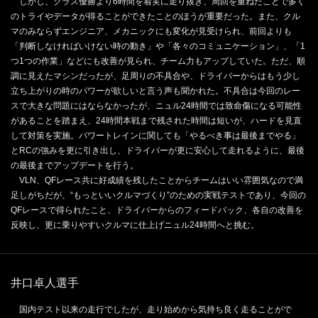
しかし、クラス優勝より6時間を着実に走り抜き、周回を重ねたことで多く
のトライやデータが得ることができたことのほうが重要だった。また、クル
マのみならずエンジニア、メカニックにも変化が見受けられ、前回よりも
「判断しなければいけない時の動き」や「各々のコミュニケーション」、「1
つ1つの作業」などにも改善が見られ、チーム力もアップしていた。ただ、順
調に見えたマシンだったが、足周りの不具合や、ドライバーからはもう少し
立ち上がりの時のパワーが欲しいと言う声も聞かれた。不具合は今回のレー
スで大きな問題にはならなかったが、ニュル24時間では致命傷になる可能性
があることを踏まえ、24時間本戦まで残された時間は短いが、ハードを見直
して対策を実施。パワートレインに関しても「やるべき事は最後までやる」
とRCの強みを更に引き出し、ドライバーが更に安心して走れるように、最後
の最後までアップデートを行う。
VLN、QFレース共に好成績を残したことからチームはいい雰囲気なので満
足しがちだが、“もっといいクルマづくり”のための実戦テストであり、今回の
QFレースで得られたこと、ドライバーからのフィードバック、各自の改善を
反映し、更に乗りやすいクルマに仕上げニュル24時間へと挑む。
井口卓人選手
国内テスト以来の走行でしたが、走り始めから気持ち良く走ることがで