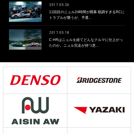
2017.05.26
11回目のニュル24時間が開幕 順調すぎるRCに
トラブルが襲うが、予選...
2017.05.18
C-HRはニュルを経てどんなクルマに仕上がっ
たのか。ニュル完走が持つ意...