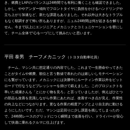
き、燃費とLAPのバランスは24時間でも有利に働くことも確認できました。
しかし、ややアンダー傾向でフロントタイヤに負担をかけるハンドリングや
立ち上がり加速など、新たな課題もありました。それ以外は大きなトラブル
もなく順調すぎて怖い所もありますが、ニュル24時間は何が起きるか解りま
せん。今まで以上にエンジニアとメカニックとコミュニケーションを密にし
て、チーム全体で“心を一つ”にして挑みたいと思います。
平田 泰男 チーフメカニック
（トヨタ自動車社員）
チーム、マシン共に想定通りの内容でした。これまで一生懸命やってきた
ことがタイムや燃費、順位と言う数値で表れたのは嬉しいしモチベーション
にも繋がっています。メカニックには決勝中にルーティン作業以外をピット
ロードで行なうなどプレッシャーを掛けて鍛えました。このプロジェクトを
率いた成瀬さんも「とにかく物を見ろ」と言っていましたが、例えばひとつ
の部品も改善を意識しながら作業にあたれば、改善すべき点が見え、作業性
の向上などにつながります。更なる作業の精度アップとより自主的に動ける
ようにしたいです。ただ、マシンは足回りに少し課題を残してしまったの
で、24時間レースのグリッドにつく瞬間まで改善を行い、ドライバーが安心
して快適に乗れるクルマに仕上げます。