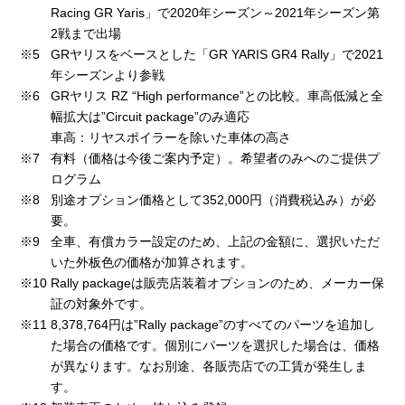
Racing GR Yaris」で2020年シーズン～2021年シーズン第
2戦まで出場
※5
GRヤリスをベースとした「GR YARIS GR4 Rally」で2021
年シーズンより参戦
※6
GRヤリス RZ “High performance”との比較。車高低減と全
幅拡大は”Circuit package”のみ適応
車高：リヤスポイラーを除いた車体の高さ
※7
有料（価格は今後ご案内予定）。希望者のみへのご提供プ
ログラム
※8
別途オプション価格として352,000円（消費税込み）が必
要。
※9
全車、有償カラー設定のため、上記の金額に、選択いただ
いた外板色の価格が加算されます。
※10
Rally packageは販売店装着オプションのため、メーカー保
証の対象外です。
※11
8,378,764円は”Rally package”のすべてのパーツを追加し
た場合の価格です。個別にパーツを選択した場合は、価格
が異なります。なお別途、各販売店での工賃が発生しま
す。