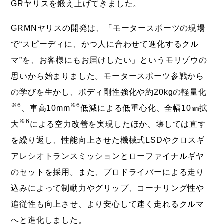
GRヤリスを鍛え上げてきました。
GRMNヤリスの開発は、「モータースポーツの現場
で“スピーディに、かつ人に合わせて進化するクル
マ”を、お客様にもお届けしたい」というモリゾウの
思いから始まりました。モータースポーツ参戦から
の学びを生かし、ボディ剛性強化や約20kgの軽量化
※6
※6
、車高10mm
低減による低重心化、全幅10㎜拡
※6
大
による空力改善を実現したほか、壊しては直す
を繰り返し、性能向上させた機械式LSDやクロスギ
アレシオトランスミッションとローファイナルギヤ
のセットを採用。また、プロドライバーによる走り
込みによって制動力やグリップ、コーナリング性や
追従性も向上させ、より安心して速く走れるクルマ
へと進化しました。