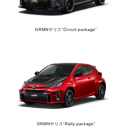
GRMNヤリス“Circuit package”
GRMNヤリス“Rally package”