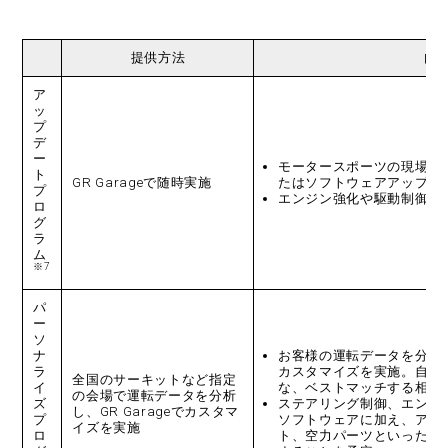
提供方法
内
ア
ッ
プ
デ
ー
モータースポーツの現場で
ト
GR Garageで随時実施
たはソフトウェアアップデ
プ
エンジン強化や駆動制御の
ロ
グ
ラ
ム
※7
パ
ー
ソ
ナ
お客様の運転データを分析
ラ
カスタマイズを実施。自分
全国のサーキットなど指定
イ
な、ベストマッチする相棒
の会場で運転データを分析
ズ
ステアリング制御、エンジ
し、GR Garageでカスタマ
プ
ソフトウェアに加え、アブ
イズを実施
ロ
ト、空力パーツといったハ