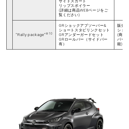
サイドスカート
リップスポイラー
(詳細は商品WEBページをご
覧ください)
GRショックアブソーバー&
販売
ショートスタビリンクセット
ショ
※10
“Rally package”
GRアンダーガードセット
(商談
GRロールバー（サイドバー
パー
有）
能)