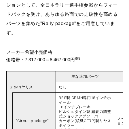
ションとして、全日本ラリー選手権参戦からフィー
ドバックを受け、あらゆる路面での走破性を高める
パーツを集めた”Rally package”をご用意していま
す。
メーカー希望小売価格
※9
価格帯：7,317,000～8,467,000円
（
主な追加パーツ
GRMNヤリス
なし
BBS製 GRMN専用18インチホ
イール
18インチブレーキ
ビルシュタイン製 減衰力調整
式ショックアブソーバー
メー
“Circuit package”
カーボン(綾織CFRP)製リヤス
ョン
ポイラー