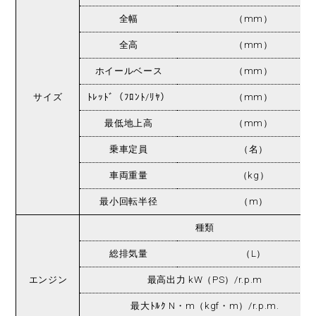
全幅
（mm）
全高
（mm）
ホイールベース
（mm）
サイズ
ﾄﾚｯﾄﾞ（ﾌﾛﾝﾄ/ﾘﾔ）
（mm）
最低地上高
（mm）
乗車定員
（名）
車両重量
（kg）
最小回転半径
（m）
種類
総排気量
（L）
エンジン
最高出力 kW（PS）/r.p.m
最大ﾄﾙｸ N・m（kgf・m）/r.p.m.