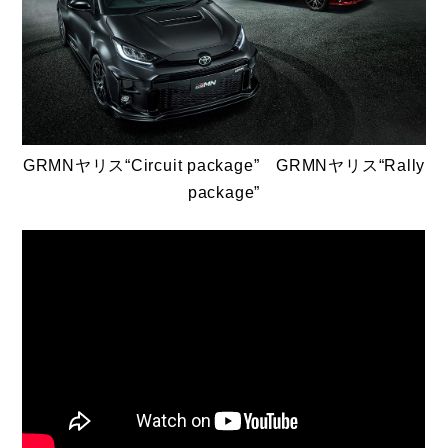
GRMNヤリス“Circuit package” GRMNヤリス“Rally
package”