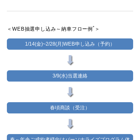
*
＜WEB抽選申し込み～納車フロー例
＞
1/14(金)~2/28(月)
WEB申し込み
（予約）
⬇
3/9(水)
当選連絡
⬇
春頃
商談
（受注）
⬇
春～年央
ご成約者様向け
パーソナライズ
プログラム体