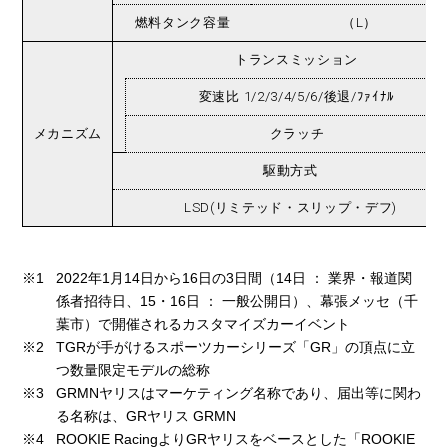
燃料タンク容量
（L）
トランスミッション
変速比 1/2/3/4/5/6/後退/ﾌｧｲﾅﾙ
メカニズム
クラッチ
駆動方式
LSD(リミテッド・スリップ・デフ)
※1
2022年1月14日から16日の3日間（14日 ： 業界・報道関
係者招待日、15・16日 ： 一般公開日）、幕張メッセ（千
葉市）で開催されるカスタマイズカーイベント
※2
TGRが手がけるスポーツカーシリーズ「GR」の頂点に立
つ数量限定モデルの総称
※3
GRMNヤリスはマーケティング名称であり、届出等に関わ
る名称は、GRヤリス GRMN
※4
ROOKIE RacingよりGRヤリスをベースとした「ROOKIE