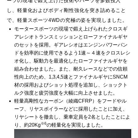
ーツの現場で鍛え上げた技術やパーツを多数投入
し、軽量化およびボディ剛性強化を突き詰めること
で、軽量スポーツ4WDの究極の姿を実現しました。
モータースポーツの現場で鍛え上げられたクロスギ
アレシオトランスミッションとローファイナルギヤ
のセットを採用。ギアレシオはエンジンパワーバン
ドを効率的に使用できるよう1速～４速をクロスレシ
オ化し、駆動力を最適化したローファイナルギヤを
組み合わせました。また、耐久レースなどでの信頼
性向上のため、1,3,4,5速とファイナルギヤにSNCM
材の採用およびショット処理を追加し、ショックト
ルク強度と疲労強度を大幅に向上させました。
軽量高剛性なカーボン（綾織CFRP）をフードやル
ーフ、リヤスポイラーなどに採用したことに加え、
リヤシートを撤去し、乗車定員を2名としたことによ
※6
り、約20Kg
の軽量化を実現しました。