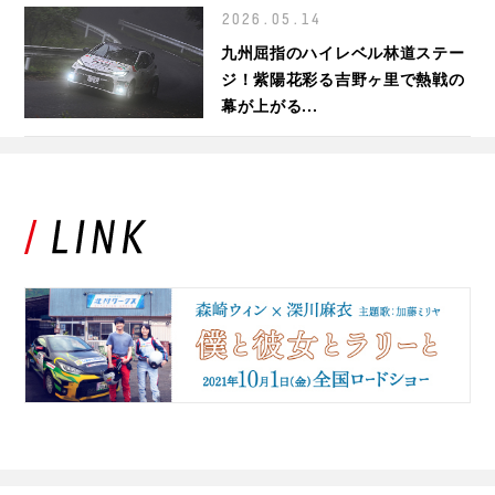
2026.05.14
九州屈指のハイレベル林道ステー
ジ！紫陽花彩る吉野ヶ里で熱戦の
幕が上がる...