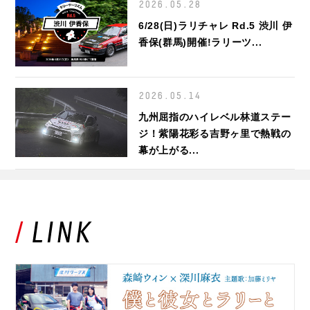
2026.05.28
6/28(日)ラリチャレ Rd.5 渋川 伊
香保(群馬)開催!ラリーツ...
2026.05.14
九州屈指のハイレベル林道ステー
ジ！紫陽花彩る吉野ヶ里で熱戦の
幕が上がる...