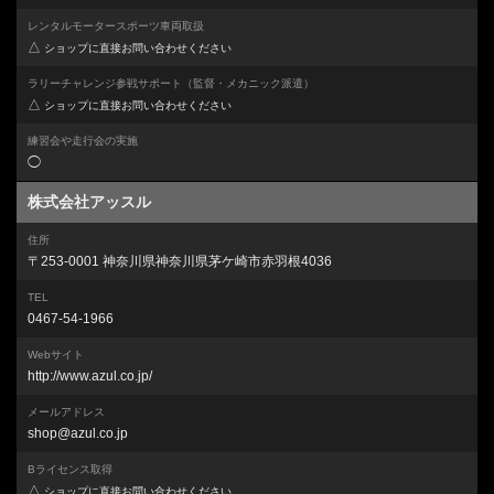
レンタルモータースポーツ車両取扱
△
ショップに直接お問い合わせください
ラリーチャレンジ参戦サポート
（監督・メカニック派遣）
△
ショップに直接お問い合わせください
練習会や走行会の実施
◯
株式会社アッスル
住所
〒253-0001 神奈川県神奈川県茅ケ崎市赤羽根4036
TEL
0467-54-1966
Webサイト
http://www.azul.co.jp/
メールアドレス
shop@azul.co.jp
Bライセンス取得
△
ショップに直接お問い合わせください