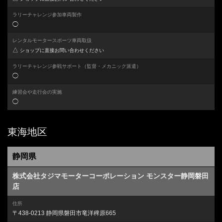
ラリーチャレンジ参加車両製作
◯
レンタルモータースポーツ車両取扱
△
ショップに直接お問い合わせください
ラリーチャレンジ参戦サポート
（監督・メカニック派遣）
◯
練習会や走行会の実施
◯
東海地区
静岡県
株式会社タジマモーターコーポレーション モンスター静岡磐田
店
住所
〒438-0213 静岡県磐田市竜洋稗原665