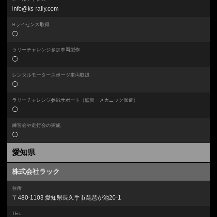
info@ks-rally.com
Bライセンス取得
◯
ラリーチャレンジ参加車両製作
◯
レンタルモータースポーツ車両取扱
◯
ラリーチャレンジ参戦サポート
（監督・メカニック派遣）
◯
練習会や走行会の実施
◯
愛知県
株式会社ラック
住所
〒480-1103 愛知県長久手市琵琶が池20-1
TEL