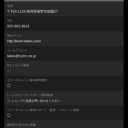
住所
〒410-1126 静岡県裾野市桃園27
TEL
055-993-9815
Webサイト
http://team-takes.com/
メールアドレス
takes@cy.tnc.ne.jp
Bライセンス取得
−
ラリーチャレンジ参加車両製作
◯
レンタルモータースポーツ車両取扱
△
ショップに直接お問い合わせください
ラリーチャレンジ参戦サポート
（監督・メカニック派遣）
◯
練習会や走行会の実施