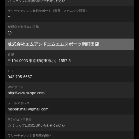
△
ショップに直接お問い合わせください
ラリーチャレンジ参戦サポート
（監督・メカニック派遣）
−
練習会や走行会の実施
◯
株式会社エムアンドエムエムスポーツ南町田店
住所
〒194-0003 東京都町田市小川1557-3
TEL
042-795-6667
Webサイト
http://www.m-spo.com/
メールアドレス
msport.mail@gmail.com
Bライセンス取得
△
ショップに直接お問い合わせください
ラリーチャレンジ参加車両製作