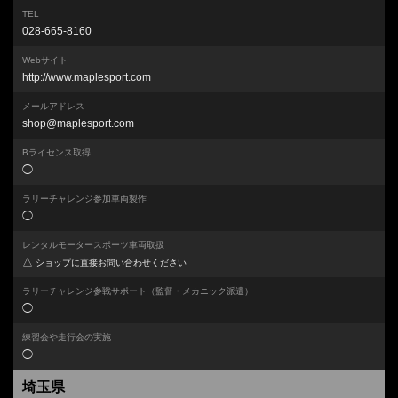
TEL
028-665-8160
Webサイト
http://www.maplesport.com
メールアドレス
shop@maplesport.com
Bライセンス取得
◯
ラリーチャレンジ参加車両製作
◯
レンタルモータースポーツ車両取扱
△
ショップに直接お問い合わせください
ラリーチャレンジ参戦サポート
（監督・メカニック派遣）
◯
練習会や走行会の実施
◯
埼玉県