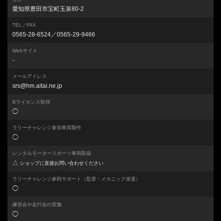
愛知県豊田市宝町玉泉80-2
TEL／FAX
0565-28-6524／0565-29-9466
Webサイト
-
メールアドレス
srs@hm.aitai.ne.jp
Bライセンス取得
◯
ラリーチャレンジ参加車両製作
◯
レンタルモータースポーツ車両取扱
△
ショップに直接お問い合わせください
ラリーチャレンジ参戦サポート
（監督・メカニック派遣）
◯
練習会や走行会の実施
◯