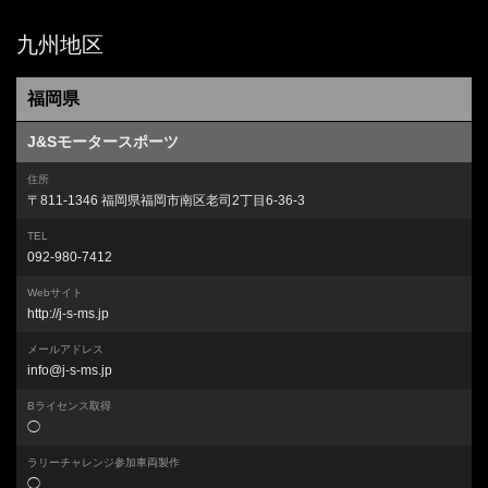
九州地区
福岡県
J&Sモータースポーツ
住所
〒811-1346 福岡県福岡市南区老司2丁目6-36-3
TEL
092-980-7412
Webサイト
http://j-s-ms.jp
メールアドレス
info@j-s-ms.jp
Bライセンス取得
◯
ラリーチャレンジ参加車両製作
◯