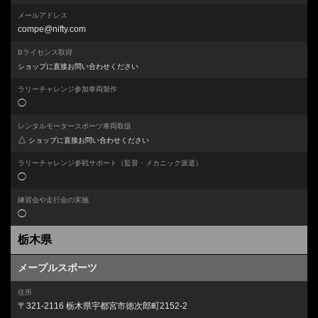
メールアドレス
compe@nifty.com
Bライセンス取得
ショップに直接お問い合わせください
ラリーチャレンジ参加車両製作
◯
レンタルモータースポーツ車両取扱
△
ショップに直接お問い合わせください
ラリーチャレンジ参戦サポート
（監督・メカニック派遣）
◯
練習会や走行会の実施
◯
栃木県
メープルスポーツ
住所
〒321-2116 栃木県宇都宮市徳次郎町2152-2