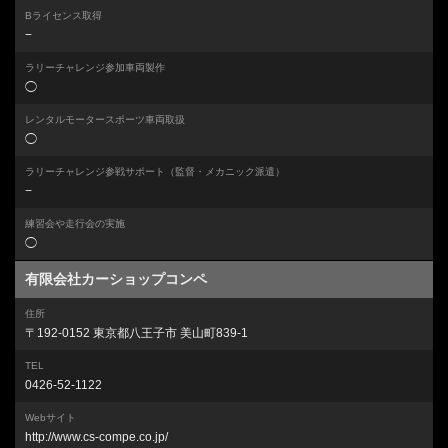
Bライセンス取得
−
ラリーチャレンジ参加車両製作
◯
レンタルモータースポーツ車両取扱
◯
ラリーチャレンジ参戦サポート
（監督・メカニック派遣）
−
練習会や走行会の実施
◯
有限会社カーショップコンペ
住所
〒192-0152 東京都八王子市 美山町839-1
TEL
0426-52-1122
Webサイト
http://www.cs-compe.co.jp/