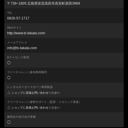
〒739−1805 広島県安芸高田市高宮町原田3969
TEL
0826-57-1717
Webサイト
http://www.ts-takata.com/
メールアドレス
info@ts-takata.com
Bライセンス取得
◯
ラリーチャレンジ参加車両製作
◯
レンタルモータースポーツ車両取扱
△
ショップに直接お問い合わせください
ラリーチャレンジ参戦サポート
（監督・メカニック派遣）
△
ショップに直接お問い合わせください
練習会や走行会の実施
◯