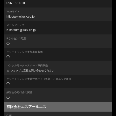
0561-63-0101
Webサイト
http://www.luck.co.jp
メールアドレス
n-katsuta@luck.co.jp
Bライセンス取得
◯
ラリーチャレンジ参加車両製作
◯
レンタルモータースポーツ車両取扱
△
ショップに直接お問い合わせください
ラリーチャレンジ参戦サポート
（監督・メカニック派遣）
◯
練習会や走行会の実施
◯
有限会社エスアールエス
住所