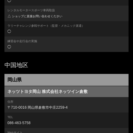
◯
レンタルモータースポーツ車両取扱
△
ショップに直接お問い合わせください
ラリーチャレンジ参戦サポート
（監督・メカニック派遣）
◯
練習会や走行会の実施
◯
中国地区
岡山県
ネッツトヨタ岡山 株式会社ネッツイン倉敷
住所
〒710-0016 岡山県倉敷市中庄2259-4
TEL
086-463-5758
Webサイト