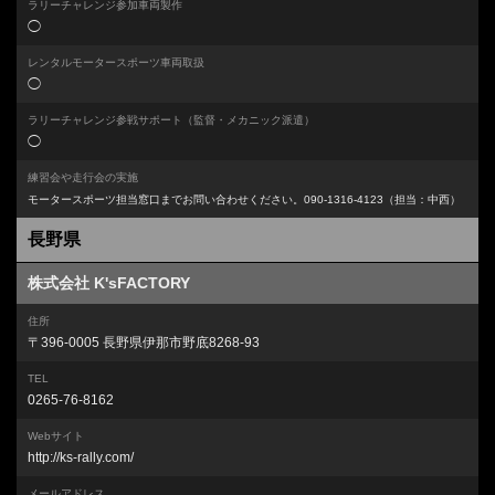
ラリーチャレンジ参加車両製作
◯
レンタルモータースポーツ車両取扱
◯
ラリーチャレンジ参戦サポート
（監督・メカニック派遣）
◯
練習会や走行会の実施
モータースポーツ担当窓口までお問い合わせください。090-1316-4123（担当：中西）
長野県
株式会社 K'sFACTORY
住所
〒396-0005 長野県伊那市野底8268-93
TEL
0265-76-8162
Webサイト
http://ks-rally.com/
メールアドレス