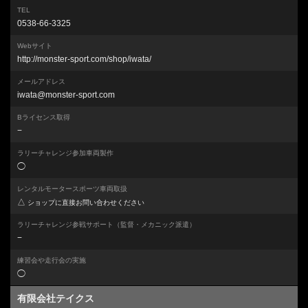
TEL
0538-66-3325
Webサイト
http://monster-sport.com/shop/iwata/
メールアドレス
iwata@monster-sport.com
Bライセンス取得
−
ラリーチャレンジ参加車両製作
◯
レンタルモータースポーツ車両取扱
△
ショップに直接お問い合わせください
ラリーチャレンジ参戦サポート
（監督・メカニック派遣）
−
練習会や走行会の実施
◯
有限会社テイクス