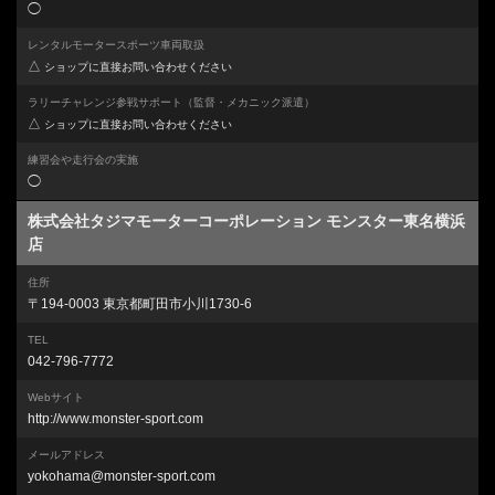
◯
レンタルモータースポーツ車両取扱
△
ショップに直接お問い合わせください
ラリーチャレンジ参戦サポート
（監督・メカニック派遣）
△
ショップに直接お問い合わせください
練習会や走行会の実施
◯
株式会社タジマモーターコーポレーション モンスター東名横浜
店
住所
〒194-0003 東京都町田市小川1730-6
TEL
042-796-7772
Webサイト
http://www.monster-sport.com
メールアドレス
yokohama@monster-sport.com