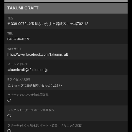
TAKUMI CRAFT
住所
〒339-0072 埼玉県さいたま市岩槻区古ケ場702-18
TEL
048-794-0278
Webサイト
https://www.facebook.com/Takumicraft
メールアドレス
takumicraft@r2.dion.ne.jp
Bライセンス取得
△
ショップに直接お問い合わせください
ラリーチャレンジ参加車両製作
◯
レンタルモータースポーツ車両取扱
◯
ラリーチャレンジ参戦サポート
（監督・メカニック派遣）
◯