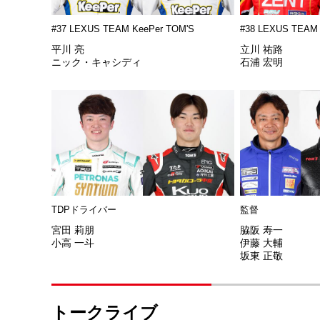
#37 LEXUS TEAM KeePer TOM'S
#38 LEXUS TEAM
平川 亮
立川 祐路
ニック・キャシディ
石浦 宏明
TDPドライバー
監督
宮田 莉朋
脇阪 寿一
小高 一斗
伊藤 大輔
坂東 正敬
トークライブ